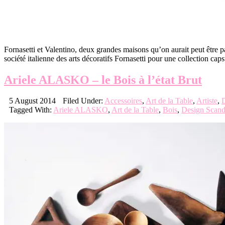
Fornasetti et Valentino, deux grandes maisons qu’on aurait peut être 
société italienne des arts décoratifs Fornasetti pour une collection cap
Ariele ALASKO – le Bois à l’état Brut
5 August 2014
Filed Under:
Accessoires
,
Art de la Table
,
Artiste
,
Tagged With:
Ariele ALASKO
,
Art de la Table
,
Bois
,
Design Scand