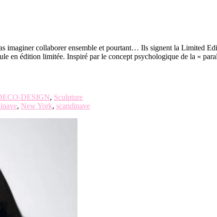
pas imaginer collaborer ensemble et pourtant… Ils signent la Limited Ed
sule en édition limitée. Inspiré par le concept psychologique de la « para
DECO-DESIGN
,
Sculpture
inave
,
New York
,
scandinave