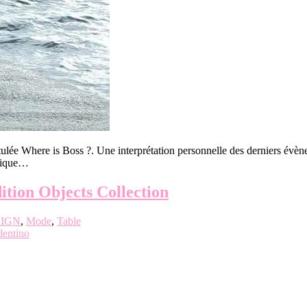
ntitulée Where is Boss ?. Une interprétation personnelle des derniers évè
olique…
on Objects Collection
IGN
,
Mode
,
Table
lentino