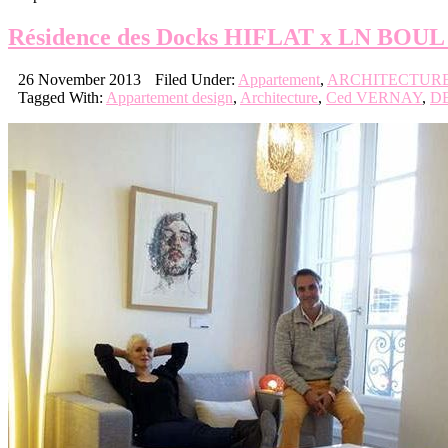
Résidence des Docks H
26 November 2013
Filed Under:
Appartement
,
ARCHITECTUR
Tagged With:
Appartement design
,
Architecture
,
Ced VERNAY
,
D