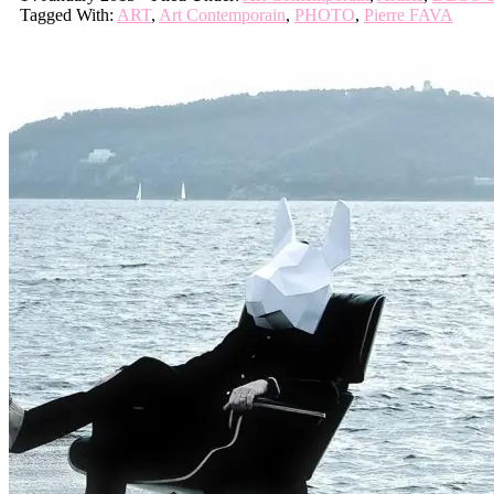
Tagged With:
ART
,
Art Contemporain
,
PHOTO
,
Pierre FAVA