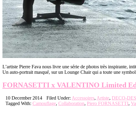
L’artiste Pierre Fava nous livre une série de photos très inspirante, i
Un auto-portrait masqué, sur un Lounge Chair qui a toute une symb
FORNASETTI x VALENTINO Limited Editi
10 December 2014
Filed Under:
Accessoires
,
Artiste
,
DECO-DES
Tagged With:
Camouflage
,
Collaboration
,
Piero FORNASETTI
,
Va