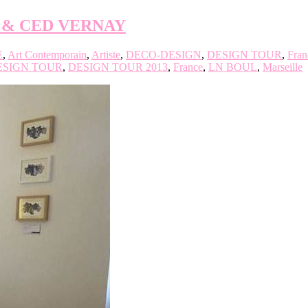
IFLAT‏ x LN BOUL & CED VERNAY
E
,
Art Contemporain
,
Artiste
,
DECO-DESIGN
,
DESIGN TOUR
,
Fran
ESIGN TOUR
,
DESIGN TOUR 2013
,
France
,
LN BOUL
,
Marseille