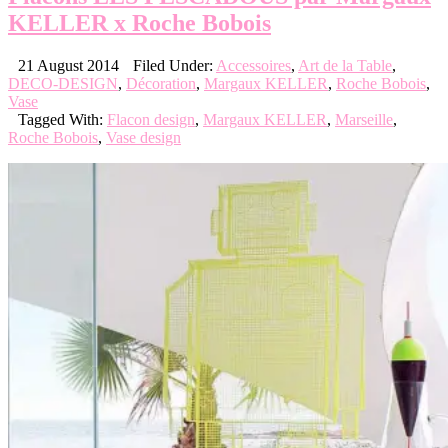
KELLER x Roche Bobois
21 August 2014
Filed Under:
Accessoires
,
Art de la Table
,
DECO-DESIGN
,
Décoration
,
Margaux KELLER
,
Roche Bobois
,
Vase
Tagged With:
Flacon design
,
Margaux KELLER
,
Marseille
,
Roche Bobois
,
Vase design