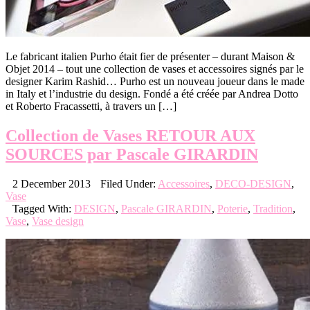
Le fabricant italien Purho était fier de présenter – durant Maison &
Objet 2014 – tout une collection de vases et accessoires signés par le
designer Karim Rashid… Purho est un nouveau joueur dans le made
​​in Italy et l’industrie du design. Fondé a été créée par Andrea Dotto
et Roberto Fracassetti, à travers un […]
Collection de Vases RETOUR AUX
SOURCES par Pascale GIRARDIN
2 December 2013
Filed Under:
Accessoires
,
DECO-DESIGN
,
Vase
Tagged With:
DESIGN
,
Pascale GIRARDIN
,
Poterie
,
Tradition
,
Vase
,
Vase design