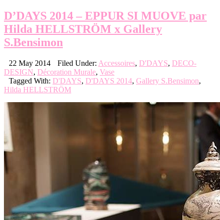
D’DAYS 2014 – EPPUR SI MUOVE par
Hilda HELLSTRÖM x Gallery
S.Bensimon
22 May 2014
Filed Under:
Accessoires
,
D'DAYS
,
DECO-
DESIGN
,
Décoration Murale
,
Vase
Tagged With:
D'DAYS
,
D'DAYS 2014
,
Gallery S.Bensimon
,
Hilda HELLSTRÖM