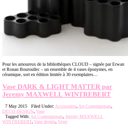
Pour les amoureux de la bibliothèques CLOUD – signée par Erwan
et Ronan Bouroullec – un ensemble de 4 vases éponymes, en
céramique, sort en édition limitée à 30 exemplaires…
Vase DARK & LIGHT MATTER par
Jeremy MAXWELL WINTREBERT
7 May 2015
Filed Under:
Accessoires
,
Art Contemporain
,
DECO-DESIGN
,
Vase
Tagged With:
Art Contemporain
,
Jeremy MAXWELL
WINTREBERT
,
Vase design
,
Verre