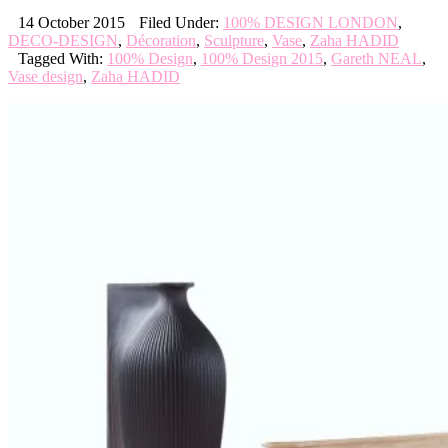
14 October 2015
Filed Under:
100% DESIGN LONDON
,
DECO-DESIGN
,
Décoration
,
Sculpture
,
Vase
,
Zaha HADID
Tagged With:
100% Design
,
100% Design 2015
,
Gareth NEAL
,
Vase design
,
Zaha HADID