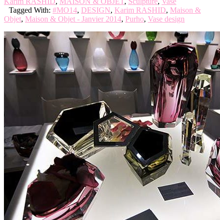
Karim RASHID
,
MAISON & OBJET
,
Sculpture
,
Vase
Tagged With:
#MO14
,
DESIGN
,
Karim RASHID
,
Maison &
Objet
,
Maison & Objet - Janvier 2014
,
Purho
,
Vase design