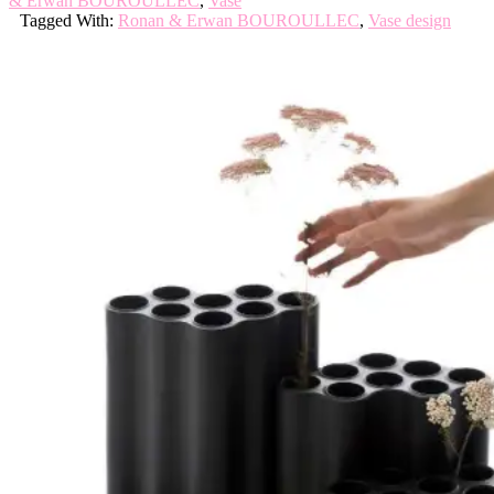
& Erwan BOUROULLEC
,
Vase
Tagged With:
Ronan & Erwan BOUROULLEC
,
Vase design