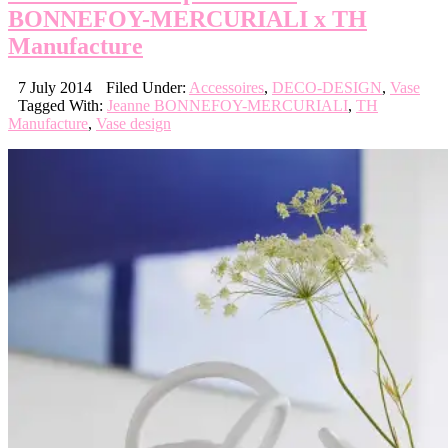
BONNEFOY-MERCURIALI x TH
Manufacture
7 July 2014
Filed Under:
Accessoires
,
DECO-DESIGN
,
Vase
Tagged With:
Jeanne BONNEFOY-MERCURIALI
,
TH
Manufacture
,
Vase design