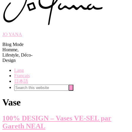
JO YANA
Blog Mode
Homme,
Lifestyle, Déco-
Design
Lang
Français
日本語
Search
Search
this
website
Vase
100% DESIGN – Vases VE-SEL par
Gareth NEAL