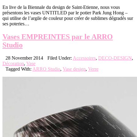
En live de la Biennale du design de Saint-Etienne, nous vous
présentons les vases UNTITLED par le potier Park Jung Hong –
qui utilise de l’argile de couleur pour créer de sublimes dégradés sur
ses poteries…
Vases EMPREINTES par le ARRO
Studio
28 November 2014
Filed Under:
Accessoires
,
DECO-DESIGN
,
Décoration
,
Vase
Tagged With:
ARRO Studio
,
Vase design
,
Verre