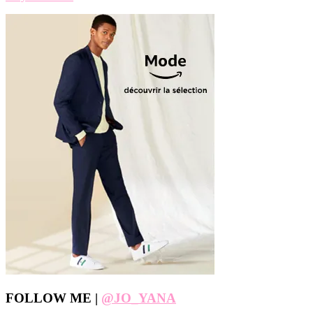
Footer
FOLLOW ME |
@JO_YANA