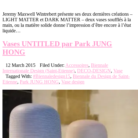
Jeremy Maxwell Wintrebert présente ses deux dernières créations –
LIGHT MATTER et DARK MATTER – deux vases soufflés à la
main, ou la matière solide donne l’impression d’être encore à l’état
liquide…
Vases UNTITLED par Park JUNG
HONG
12 March 2015
Filed Under:
Accessoires
,
Biennale
Internationale Design (Saint-Etienne)
,
DECO-DESIGN
,
Vase
Tagged With:
#Biennaledesign15
,
Biennale du Design de Saint-
Etienne
,
Park JUNG HONG
,
Vase design