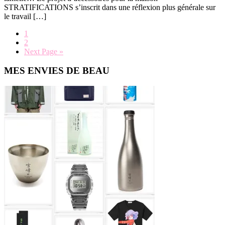
STRATIFICATIONS s’inscrit dans une réflexion plus générale sur
le travail […]
Page
1
Page
2
Go
Next Page »
to
Primary
MES ENVIES DE BEAU
Sidebar