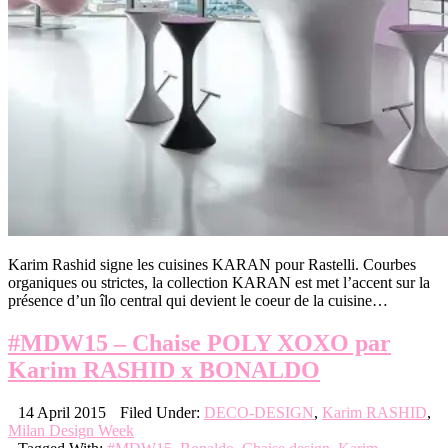
Karim Rashid signe les cuisines KARAN pour Rastelli. Courbes
organiques ou strictes, la collection KARAN est met l’accent sur la
présence d’un îlo central qui devient le coeur de la cuisine…
#MDW15 – Chaise POLY XOXO par
Karim RASHID x BONALDO
14 April 2015
Filed Under:
DECO-DESIGN
,
Karim RASHID
,
Milan Design Week