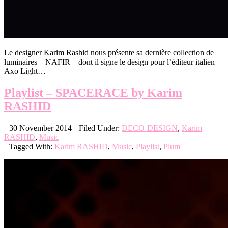
Le designer Karim Rashid nous présente sa dernière collection de
luminaires – NAFIR – dont il signe le design pour l’éditeur italien
Axo Light…
Playlist – SPACERACE by Karim
RASHID
30 November 2014
Filed Under:
DECO-DESIGN
,
Karim
RASHID
,
Music
Tagged With:
Karim RASHID
,
Music
,
Playlist
,
Plum