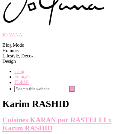
JO YANA
Blog Mode
Homme,
Lifestyle, Déco-
Design
Lang
Français
日本語
Search
Search
this
website
Karim RASHID
Cuisines KARAN par RASTELLI x
Karim RASHID