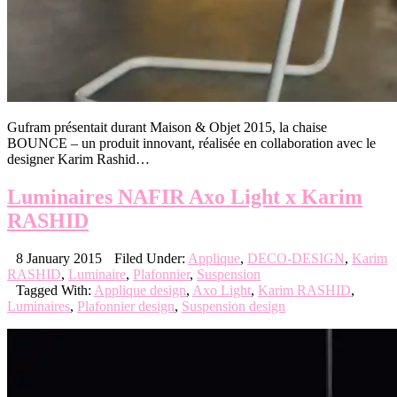
Gufram présentait durant Maison & Objet 2015, la chaise
BOUNCE – un produit innovant, réalisée en collaboration avec le
designer Karim Rashid…
Luminaires NAFIR Axo Light x Karim
RASHID
8 January 2015
Filed Under:
Applique
,
DECO-DESIGN
,
Karim
RASHID
,
Luminaire
,
Plafonnier
,
Suspension
Tagged With:
Applique design
,
Axo Light
,
Karim RASHID
,
Luminaires
,
Plafonnier design
,
Suspension design