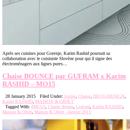
Après ses cuisines pour Gorenje, Karim Rashid poursuit sa
collaboration avec le cuisiniste Slovène pour qui il signe des
électroménagers aux lignes pures…
Chaise BOUNCE par GUFRAM x Karim
RASHID – MO15
28 January 2015
Filed Under:
Assise
,
Chaise
,
DECO-DESIGN
,
Karim RASHID
,
MAISON & OBJET
Tagged With:
#MO15
,
Chaise design
,
Gufram
,
Karim RASHID
,
Maison & Objet
,
Maison & Objet - Janvier 2015