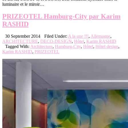
luminaire et le miroir…
PRIZEOTEL Hamburg-City par Karim
RASHID
30 September 2014
Filed Under:
A la une !!!
,
Allemagne
,
ARCHITECTURE
,
DECO-DESIGN
,
Hôtel
,
Karim RASHID
Tagged With:
Architecture
,
Hamburg-City
,
Hôtel
,
Hôtel design
,
Karim RASHID
,
PRIZEOTEL