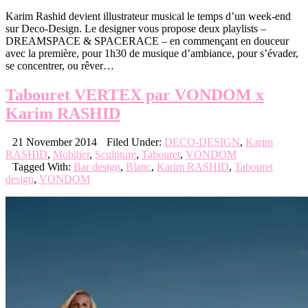
Karim Rashid devient illustrateur musical le temps d’un week-end
sur Deco-Design. Le designer vous propose deux playlists –
DREAMSPACE & SPACERACE – en commençant en douceur
avec la première, pour 1h30 de musique d’ambiance, pour s’évader,
se concentrer, ou rêver…
Tabouret VERTEX par VONDOM x
Karim RASHID
21 November 2014
Filed Under:
DECO-DESIGN
,
Karim
RASHID
,
Mobilier
,
Sculpture
,
Tabouret
,
VONDOM
Tagged With:
Bar design
,
Blanc
,
Karim RASHID
,
Tabouret
design
,
VONDOM