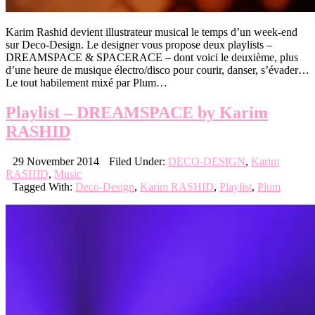
Karim Rashid devient illustrateur musical le temps d’un week-end
sur Deco-Design. Le designer vous propose deux playlists –
DREAMSPACE & SPACERACE – dont voici le deuxième, plus
d’une heure de musique électro/disco pour courir, danser, s’évader…
Le tout habilement mixé par Plum…
Playlist – DREAMSPACE by Karim
RASHID
29 November 2014
Filed Under:
DECO-DESIGN
,
Karim
RASHID
,
Music
Tagged With:
Deco-Design
,
Karim RASHID
,
Playlist
,
Plum