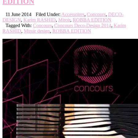
EDITION
11 June 2014
Filed Under:
Accessoires
,
Concours
,
DECO-
DESIGN
,
Karim RASHID
,
Miroir
,
ROBBA EDITION
Tagged With:
Concours
,
Concours Deco-Design 2014
,
Karim
RASHID
,
Miroir design
,
ROBBA EDITION