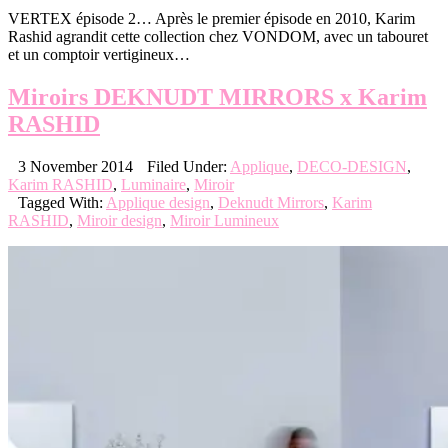
VERTEX épisode 2… Après le premier épisode en 2010, Karim
Rashid agrandit cette collection chez VONDOM, avec un tabouret
et un comptoir vertigineux…
Miroirs DEKNUDT MIRRORS x Karim
RASHID
3 November 2014
Filed Under:
Applique
,
DECO-DESIGN
,
Karim RASHID
,
Luminaire
,
Miroir
Tagged With:
Applique design
,
Deknudt Mirrors
,
Karim
RASHID
,
Miroir design
,
Miroir Lumineux