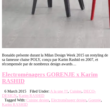
Bonaldo présente durant la Milan Design Week 2015 un restyling de
sa fameuse chaise POLY, conçu par Karim Rashid en 2007, et
récompensée par de nombreux design awards…
Electroménagers GORENJE x Karim
RASHID
6 March 2015
Filed Under:
A la une !!!
,
Cuisine
,
DECO-
DESIGN
,
Karim RASHID
Tagged With:
Cuisine design
,
Electroménager design
,
Gorenje
,
Karim RASHID