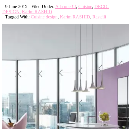
9 June 2015
Filed Under:
A la une !!!
,
Cuisine
,
DECO-
DESIGN
,
Karim RASHID
Tagged With:
Cuisine design
,
Karim RASHID
,
Rastelli