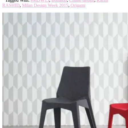
Tagged With:
#MDW15
,
Bonaldo
,
Chaise design
,
Karim
RASHID
,
Milan Design Week 2015
,
Origami