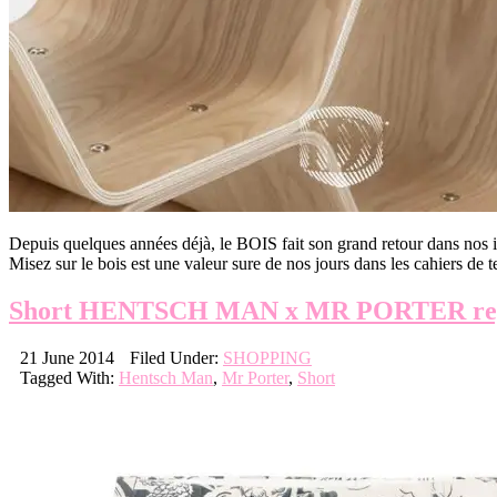
Depuis quelques années déjà, le BOIS fait son grand retour dans nos in
Misez sur le bois est une valeur sure de nos jours dans les cahiers de
Short HENTSCH MAN x MR PORTER regula
21 June 2014
Filed Under:
SHOPPING
Tagged With:
Hentsch Man
,
Mr Porter
,
Short