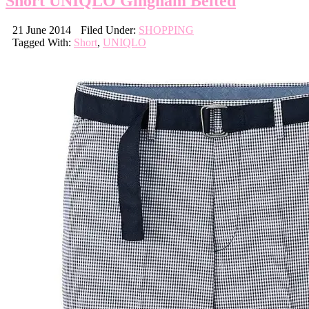
Short UNIQLO Gingham Belted
21 June 2014
Filed Under:
SHOPPING
Tagged With:
Short
,
UNIQLO