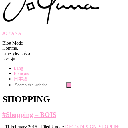
JO YANA
Blog Mode
Homme,
Lifestyle, Déco-
Design
Lang
Français
日本語
Search
Search
this
website
SHOPPING
#Shopping – BOIS
11 February 2015
Filed Under:
DECO-DESIGN
,
SHOPPING