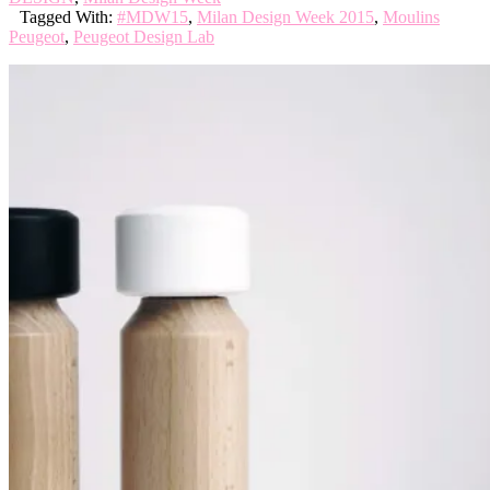
Tagged With:
#MDW15
,
Milan Design Week 2015
,
Moulins
Peugeot
,
Peugeot Design Lab