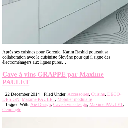
Après ses cuisines pour Gorenje, Karim Rashid poursuit sa
collaboration avec le cuisiniste Slovène pour qui il signe des
électroménagers aux lignes pures…
Cave à vins GRAPPE par Maxime
PAULET
22 December 2014
Filed Under:
Accessoires
,
Cuisine
,
DECO-
DESIGN
,
Maxime PAULET
,
Mobilier modulaire
Tagged With:
Aie Design
,
Cave à vins design
,
Maxime PAULET
,
Oenologie