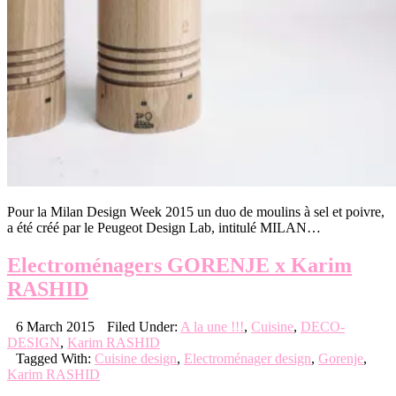
Pour la Milan Design Week 2015 un duo de moulins à sel et poivre,
a été créé par le Peugeot Design Lab, intitulé MILAN…
Electroménagers GORENJE x Karim
RASHID
6 March 2015
Filed Under:
A la une !!!
,
Cuisine
,
DECO-
DESIGN
,
Karim RASHID
Tagged With:
Cuisine design
,
Electroménager design
,
Gorenje
,
Karim RASHID