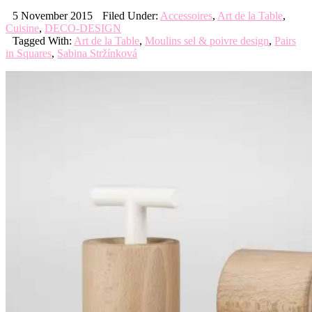
5 November 2015
Filed Under:
Accessoires
,
Art de la Table
,
Cuisine
,
DECO-DESIGN
Tagged With:
Art de la Table
,
Moulins sel & poivre design
,
Pairs
in Squares
,
Sabina Stržínková