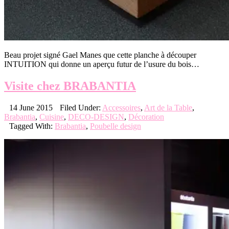
Beau projet signé Gael Manes que cette planche à découper
INTUITION qui donne un aperçu futur de l’usure du bois…
Visite chez BRABANTIA
14 June 2015
Filed Under:
Accessoires
,
Art de la Table
,
Brabantia
,
Cuisine
,
DECO-DESIGN
,
Décoration
Tagged With:
Brabantia
,
Poubelle design