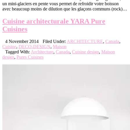
un mini-glaciers en pente vous permet de refroidir votre boisson
avec beaucoup moins de dilution que les glaçons communs (rock)…
Cuisine architecturale YARA Pure
Cuisines
4 November 2014
Filed Under:
ARCHITECTURE
,
Canada
,
Cuisine
,
DECO-DESIGN
,
Maison
Tagged With:
Architecture
,
Canada
,
Cuisine design
,
Maison
design
,
Pures Cuisines