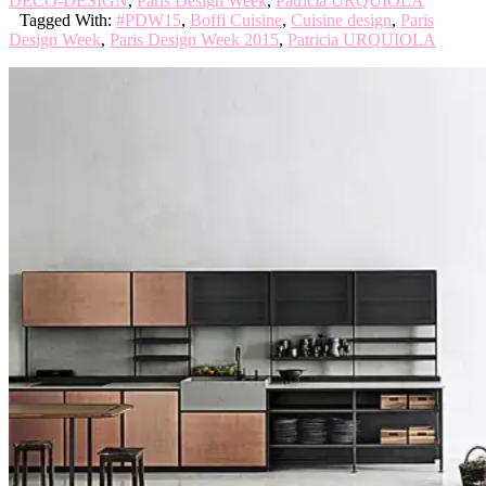
DECO-DESIGN
,
Paris Design Week
,
Patricia URQUIOLA
Tagged With:
#PDW15
,
Boffi Cuisine
,
Cuisine design
,
Paris
Design Week
,
Paris Design Week 2015
,
Patricia URQUIOLA