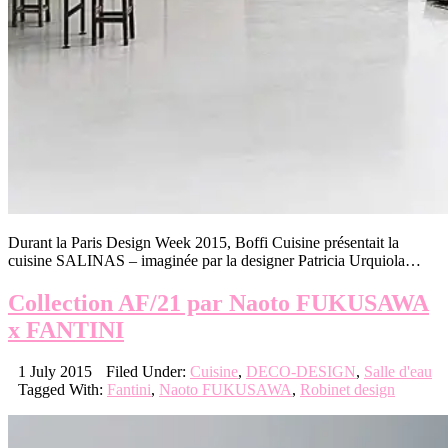
Durant la Paris Design Week 2015, Boffi Cuisine présentait la
cuisine SALINAS – imaginée par la designer Patricia Urquiola…
Collection AF/21 par Naoto FUKUSAWA
x FANTINI
1 July 2015
Filed Under:
Cuisine
,
DECO-DESIGN
,
Salle d'eau
Tagged With:
Fantini
,
Naoto FUKUSAWA
,
Robinet design