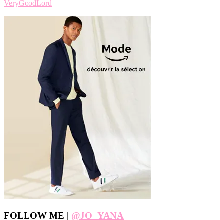
VeryGoodLord
Footer
FOLLOW ME |
@JO_YANA