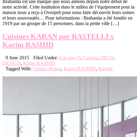
Brabantia est une marque que nous aimons depuis notre début de
notre activité. Cette institution dans le milieu de l’équipement pour la
maison nous a reçu à Overpelt pour nous faire découvrir leurs usines
et leurs nouveautés… Pour informations : Brabantia a été fondée en
1919 par un groupe de 15 personnes, dans la petite ville […]
Cuisines KARAN par RASTELLI x
Karim RASHID
9 June 2015
Filed Under:
A la une !!!
,
Cuisine
,
DECO-
DESIGN
,
Karim RASHID
Tagged With:
Cuisine design
,
Karim RASHID
,
Rastelli