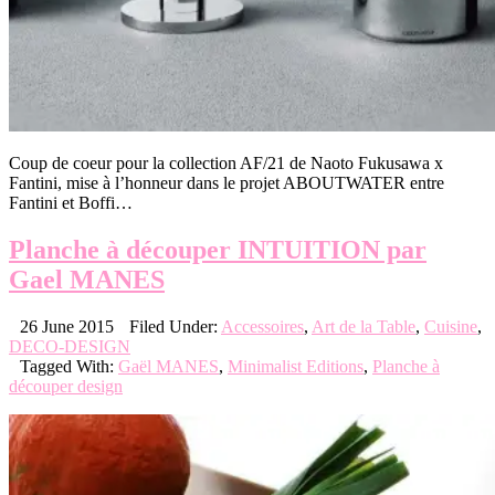
Coup de coeur pour la collection AF/21 de Naoto Fukusawa x
Fantini, mise à l’honneur dans le projet ABOUTWATER entre
Fantini et Boffi…
Planche à découper INTUITION par
Gael MANES
26 June 2015
Filed Under:
Accessoires
,
Art de la Table
,
Cuisine
,
DECO-DESIGN
Tagged With:
Gaël MANES
,
Minimalist Editions
,
Planche à
découper design