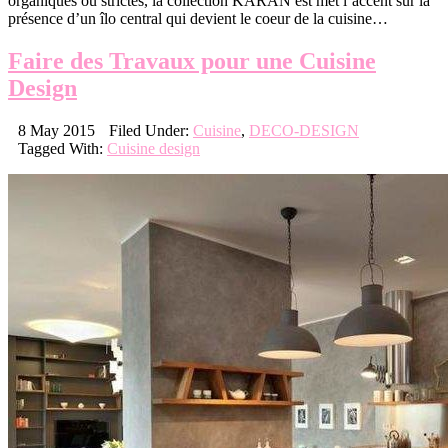
organiques ou strictes, la collection KARAN est met l’accent sur la
présence d’un îlo central qui devient le coeur de la cuisine…
Faire des Travaux pour une Cuisine
Design
8 May 2015
Filed Under:
Cuisine
,
DECO-DESIGN
Tagged With:
Cuisine design