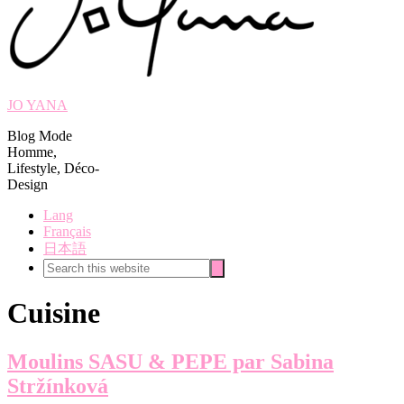
JO YANA
Blog Mode
Homme,
Lifestyle, Déco-
Design
Lang
Français
日本語
Search
Search
this
website
Cuisine
Moulins SASU & PEPE par Sabina
Stržínková