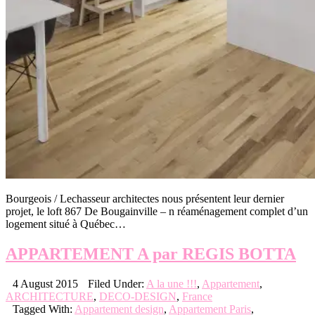
Bourgeois / Lechasseur architectes nous présentent leur dernier
projet, le loft 867 De Bougainville – n réaménagement complet d’un
logement situé à Québec…
APPARTEMENT A par REGIS BOTTA
4 August 2015
Filed Under:
A la une !!!
,
Appartement
,
ARCHITECTURE
,
DECO-DESIGN
,
France
Tagged With:
Appartement design
,
Appartement Paris
,