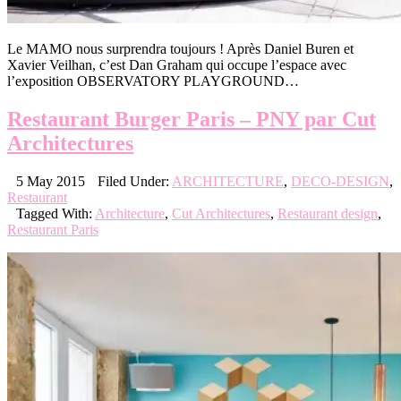
Le MAMO nous surprendra toujours ! Après Daniel Buren et
Xavier Veilhan, c’est Dan Graham qui occupe l’espace avec
l’exposition OBSERVATORY PLAYGROUND…
Restaurant Burger Paris – PNY par Cut
Architectures
5 May 2015
Filed Under:
ARCHITECTURE
,
DECO-DESIGN
,
Restaurant
Tagged With:
Architecture
,
Cut Architectures
,
Restaurant design
,
Restaurant Paris