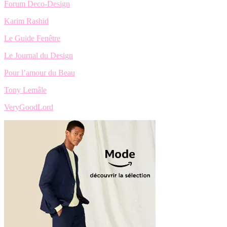
Forum Deco-Design
Karim Rashid
Le Guide Fenêtre
Le Journal du Design
Pour l’amour du Beau
Tony Lemâle
VeryGoodLord