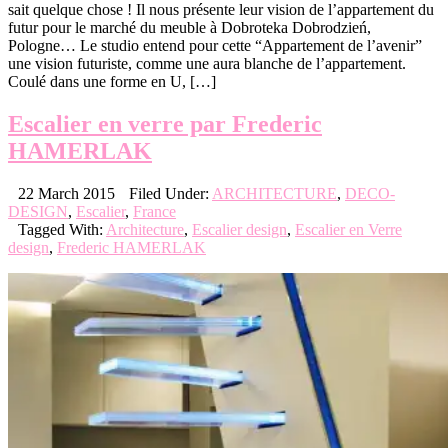
sait quelque chose ! Il nous présente leur vision de l’appartement du
futur pour le marché du meuble à Dobroteka Dobrodzień,
Pologne… Le studio entend pour cette “Appartement de l’avenir”
une vision futuriste, comme une aura blanche de l’appartement.
Coulé dans une forme en U, […]
Escalier en verre par Frederic
HAMERLAK
22 March 2015
Filed Under:
ARCHITECTURE
,
DECO-
DESIGN
,
Escalier
,
France
Tagged With:
Architecture
,
Escalier design
,
Escalier en Verre
design
,
Frederic HAMERLAK