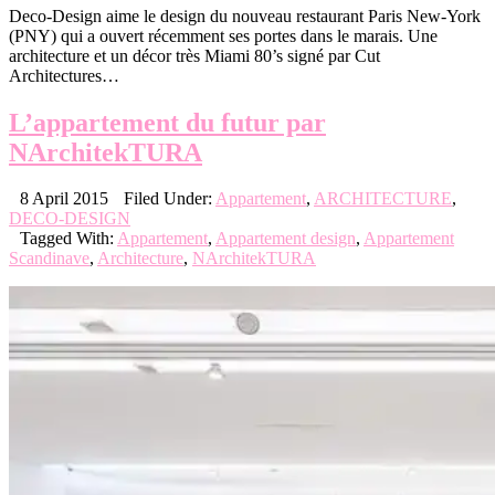
Deco-Design aime le design du nouveau restaurant Paris New-York
(PNY) qui a ouvert récemment ses portes dans le marais. Une
architecture et un décor très Miami 80’s signé par Cut
Architectures…
L’appartement du futur par
NArchitekTURA
8 April 2015
Filed Under:
Appartement
,
ARCHITECTURE
,
DECO-DESIGN
Tagged With:
Appartement
,
Appartement design
,
Appartement
Scandinave
,
Architecture
,
NArchitekTURA