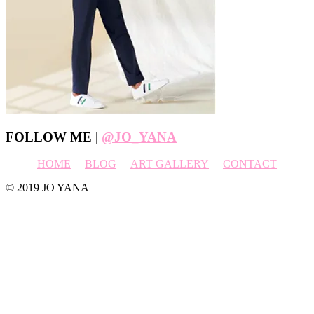
Footer
FOLLOW ME |
@JO_YANA
HOME
BLOG
ART GALLERY
CONTACT
© 2019 JO YANA