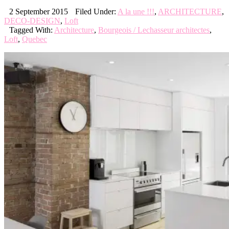
2 September 2015
Filed Under:
A la une !!!
,
ARCHITECTURE
,
DECO-DESIGN
,
Loft
Tagged With:
Architecture
,
Bourgeois / Lechasseur architectes
,
Loft
,
Quebec