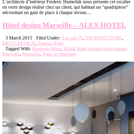
L’architecte d’intérieur Frederic Hamerlak nous présente cet escalier
en verre design réalisé chez un client, qui habitait un “quadriplexe”
nécessitant un gain de place à chaque niveau…
Hôtel design Marseille – ALEX HOTEL
3 March 2015
Filed Under:
A la une !!!
,
ARCHITECTURE
,
DECO-DESIGN
,
France
,
Hôtel
Tagged With:
Boutique-Hôtel
,
Hôtel
,
Hôtel design
,
Hotel design
Marseille
,
Marseille
,
Togu Architecture