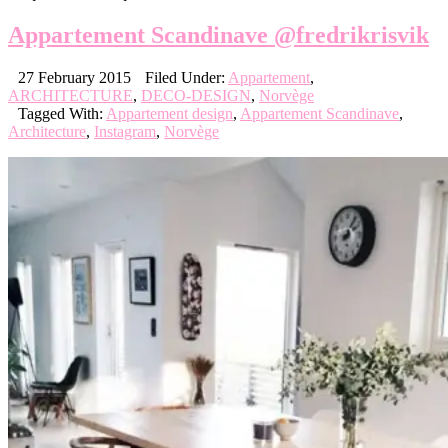
Appartement Scandinave @fredrikrisvik
27 February 2015
Filed Under:
Appartement
,
ARCHITECTURE
,
DECO-DESIGN
,
Norvège
Tagged With:
Appartement design
,
Appartement Scandinave
,
Architecture
,
Instagram
,
Norvège