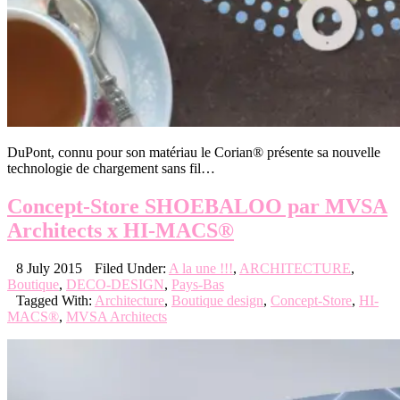
DuPont, connu pour son matériau le Corian® présente sa nouvelle
technologie de chargement sans fil…
Concept-Store SHOEBALOO par MVSA
Architects x HI-MACS®
8 July 2015
Filed Under:
A la une !!!
,
ARCHITECTURE
,
Boutique
,
DECO-DESIGN
,
Pays-Bas
Tagged With:
Architecture
,
Boutique design
,
Concept-Store
,
HI-
MACS®
,
MVSA Architects