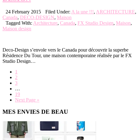
24 February 2015
Filed Under:
A la une !!!
,
ARCHITECTURE
,
Canada
,
DECO-DESIGN
,
Maison
Tagged With:
Architecture
,
Canada
,
FX Studio Design
,
Maison
,
Maison design
Deco-Design s’envole vers le Canada pour découvrir la superbe
Résidence Du Tour, une maison contemporaine réalisée par le FX
Studio Design…
Page
1
Page
2
Page
3
Interim
…
pages
Page
19
omitted
Go
Next Page »
to
Primary
MES ENVIES DE BEAU
Sidebar