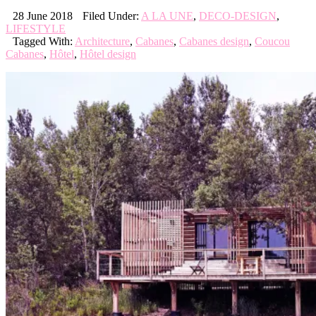
28 June 2018
Filed Under:
A LA UNE
,
DECO-DESIGN
,
LIFESTYLE
Tagged With:
Architecture
,
Cabanes
,
Cabanes design
,
Coucou
Cabanes
,
Hôtel
,
Hôtel design