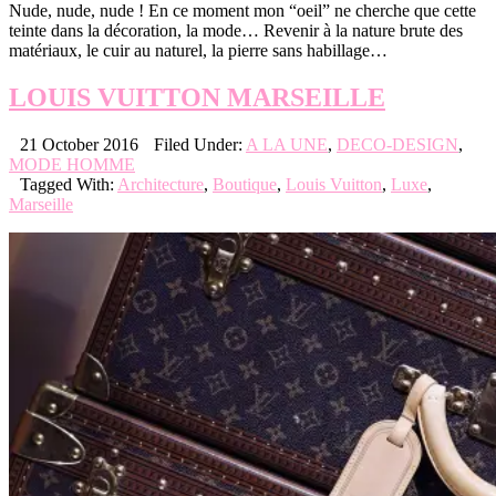
Nude, nude, nude ! En ce moment mon “oeil” ne cherche que cette
teinte dans la décoration, la mode… Revenir à la nature brute des
matériaux, le cuir au naturel, la pierre sans habillage…
LOUIS VUITTON MARSEILLE
21 October 2016
Filed Under:
A LA UNE
,
DECO-DESIGN
,
MODE HOMME
Tagged With:
Architecture
,
Boutique
,
Louis Vuitton
,
Luxe
,
Marseille