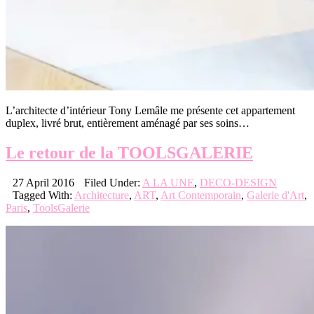
L’architecte d’intérieur Tony Lemâle me présente cet appartement
duplex, livré brut, entièrement aménagé par ses soins…
Le retour de la TOOLSGALERIE
27 April 2016
Filed Under:
A LA UNE
,
DECO-DESIGN
Tagged With:
Architecture
,
ART
,
Art Contemporain
,
Galerie d'Art
,
Paris
,
ToolsGalerie