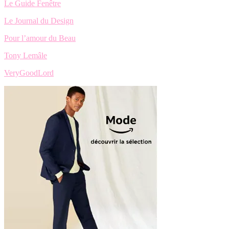
Le Guide Fenêtre
Le Journal du Design
Pour l’amour du Beau
Tony Lemâle
VeryGoodLord