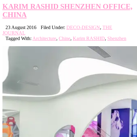
KARIM RASHID SHENZHEN OFFICE,
CHINA
23 August 2016
Filed Under:
DECO-DESIGN
,
THE
JOURNAL
Tagged With:
Architecture
,
Chine
,
Karim RASHID
,
Shenzhen