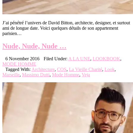
J’ai pénétré l’univers de David Bitton, architecte, designer, et surtout
ami de longue date. Voici quelques détails de son appartement
parisien…
Nude, Nude, Nude …
6 November 2016
Filed Under:
A LA UNE
,
LOOKBOOK
,
MODE HOMME
Tagged With:
Architecture
,
COS
,
La Vieille Charité
,
Look
,
Marseille
,
Massimo Dutti
,
Mode Homme
,
Veja