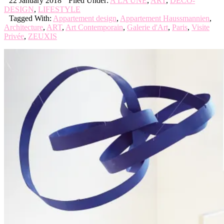
22 January 2018
Filed Under:
A LA UNE
,
ART
,
DECO-
DESIGN
,
LIFESTYLE
Tagged With:
Appartement design
,
Appartement Haussmannien
,
Architecture
,
ART
,
Art Contemporain
,
Galerie d'Art
,
Paris
,
Visite
Privée
,
ZEUXIS