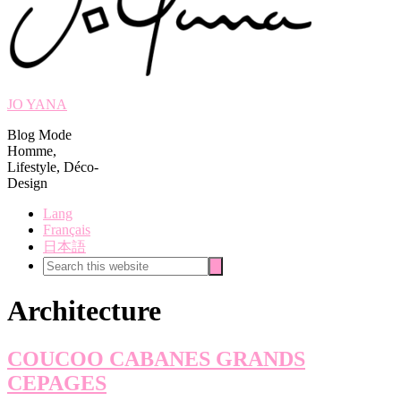
JO YANA
Blog Mode
Homme,
Lifestyle, Déco-
Design
Lang
Français
日本語
Search
Search
this
website
Architecture
COUCOO CABANES GRANDS
CEPAGES