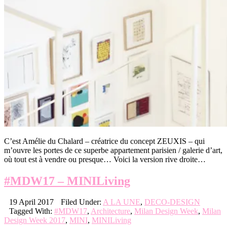
C’est Amélie du Chalard – créatrice du concept ZEUXIS – qui
m’ouvre les portes de ce superbe appartement parisien / galerie d’art,
où tout est à vendre ou presque… Voici la version rive droite…
#MDW17 – MINILiving
19 April 2017
Filed Under:
A LA UNE
,
DECO-DESIGN
Tagged With:
#MDW17
,
Architecture
,
Milan Design Week
,
Milan
Design Week 2017
,
MINI
,
MINILiving