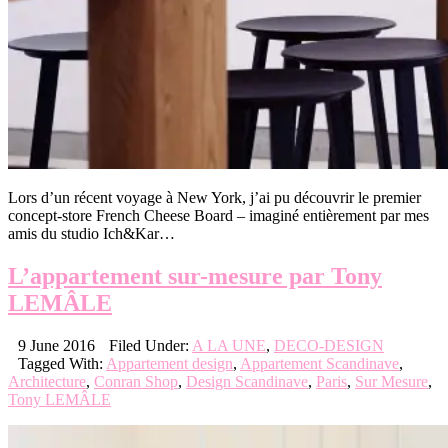
Lors d’un récent voyage à New York, j’ai pu découvrir le premier
concept-store French Cheese Board – imaginé entièrement par mes
amis du studio Ich&Kar…
L’appartement sur-mesure par Tony
LEMÂLE
9 June 2016
Filed Under:
A LA UNE
,
DECO-DESIGN
Tagged With:
Appartement design
,
Appartement Scandinave
,
Architecture
,
Conran Shop
,
Design Scandinave
,
Paris
,
Sur Mesure
,
Tony LEMÂLE