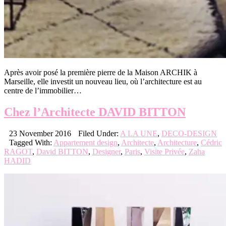
Après avoir posé la première pierre de la Maison ARCHIK à
Marseille, elle investit un nouveau lieu, où l’architecture est au
centre de l’immobilier…
Chez l’Architecte DAVID BITTON
23 November 2016
Filed Under:
A LA UNE
,
DECO-DESIGN
Tagged With:
Appartement design
,
Architecte
,
Architecture
,
Cédric
RAGOT
,
David BITTON
,
Designer
,
Paris
,
Visite Privée
,
Zaha
HADID