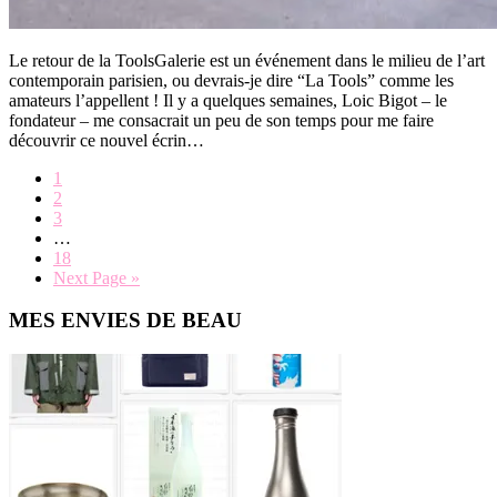
Le retour de la ToolsGalerie est un événement dans le milieu de l’art
contemporain parisien, ou devrais-je dire “La Tools” comme les
amateurs l’appellent ! Il y a quelques semaines, Loic Bigot – le
fondateur – me consacrait un peu de son temps pour me faire
découvrir ce nouvel écrin…
Page
1
Page
2
Page
3
Interim
…
pages
Page
18
omitted
Go
Next Page »
to
Primary
MES ENVIES DE BEAU
Sidebar