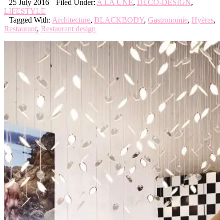
25 July 2016
Filed Under:
A LA UNE
,
DECO-DESIGN
,
LIFESTYLE
Tagged With:
Architecture
,
BLACKBODY
,
Gastronomie
,
Hyères
,
Restaurant
,
Restaurant design