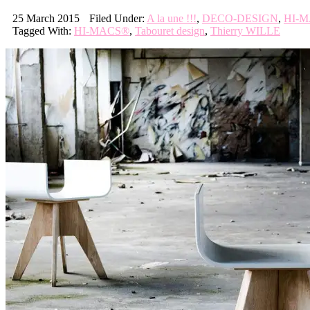
25 March 2015
Filed Under:
A la une !!!
,
DECO-DESIGN
,
HI-
Tagged With:
HI-MACS®
,
Tabouret design
,
Thierry WILLE