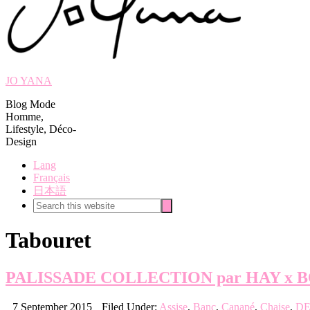
JO YANA
Blog Mode
Homme,
Lifestyle, Déco-
Design
Lang
Français
日本語
Search
Search
this
website
Tabouret
PALISSADE COLLECTION par HAY x
7 September 2015
Filed Under:
Assise
,
Banc
,
Canapé
,
Chaise
,
DE