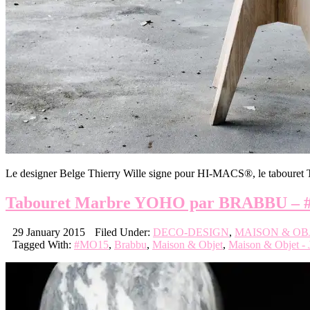
Le designer Belge Thierry Wille signe pour HI-MACS®, le tabouret 
Tabouret Marbre YOHO par BRABBU –
29 January 2015
Filed Under:
DECO-DESIGN
,
MAISON & OB
Tagged With:
#MO15
,
Brabbu
,
Maison & Objet
,
Maison & Objet - 