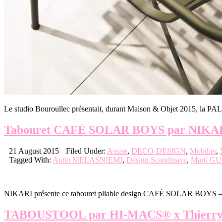
Le studio Bouroullec présentait, durant Maison & Objet 2015, l
Tabouret CAFÉ SOLAR BOYS par NIKA
21 August 2015
Filed Under:
Assise
,
DECO-DESIGN
,
Mobilier
,
Tagged With:
Antto MELASNIEMI
,
Design Scandinave
,
Martí G
NIKARI présente ce tabouret pliable design CAFÉ SOLAR BOYS – ima
TABOUSTOOL par HI-MACS® x Thierr