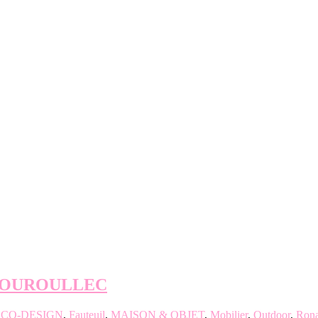
 BOUROULLEC
CO-DESIGN
,
Fauteuil
,
MAISON & OBJET
,
Mobilier
,
Outdoor
,
Ron