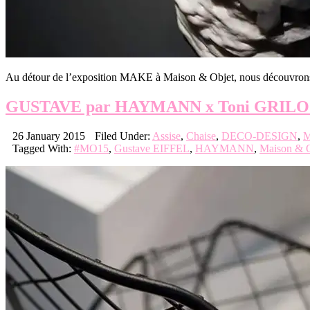
Au détour de l’exposition MAKE à Maison & Objet, nous découvron
GUSTAVE par HAYMANN x Toni GRILO
26 January 2015
Filed Under:
Assise
,
Chaise
,
DECO-DESIGN
,
M
Tagged With:
#MO15
,
Gustave EIFFEL
,
HAYMANN
,
Maison & O