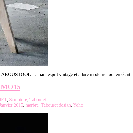
TABOUSTOOL – alliant esprit vintage et allure moderne tout en étant
 #MO15
JET
,
Sculpture
,
Tabouret
Janvier 2015
,
marbre
,
Tabouret design
,
Yoho