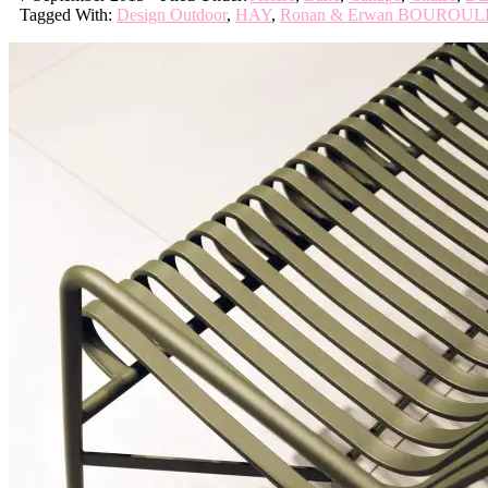
Tagged With:
Design Outdoor
,
HAY
,
Ronan & Erwan BOUROU