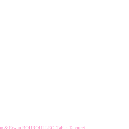
an & Erwan BOUROULLEC
,
Table
,
Tabouret