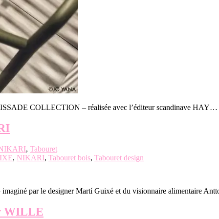
a PALISSADE COLLECTION – réalisée avec l’éditeur scandinave HAY…
RI
NIKARI
,
Tabouret
UIXE
,
NIKARI
,
Tabouret bois
,
Tabouret design
giné par le designer Martí Guixé et du visionnaire alimentaire An
y WILLE