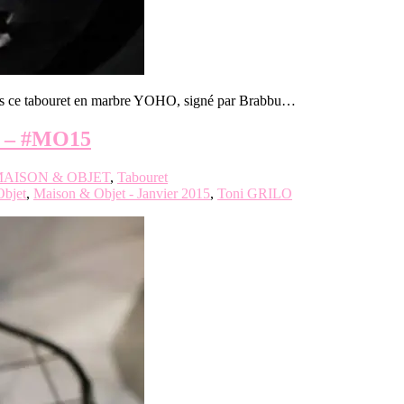
s ce tabouret en marbre YOHO, signé par Brabbu…
 – #MO15
AISON & OBJET
,
Tabouret
bjet
,
Maison & Objet - Janvier 2015
,
Toni GRILO