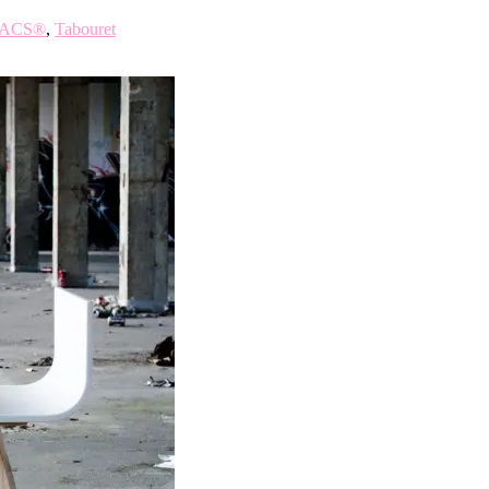
MACS®
,
Tabouret