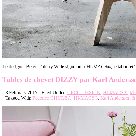
Le designer Belge Thierry Wille signe pour HI-MACS®, le tabouret 
Tables de chevet DIZZY par Karl Ander
3 February 2015
Filed Under:
DECO-DESIGN
,
HI-MACS®
,
Mob
Tagged With:
Federico CHURBA
,
HI-MACS®
,
Karl Andersson &