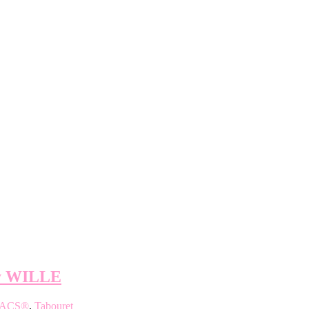
y WILLE
MACS®
,
Tabouret