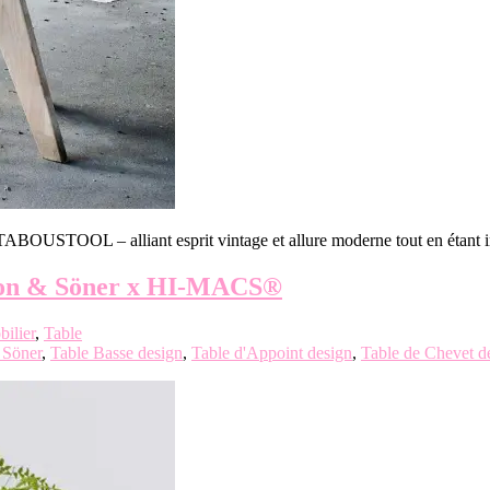
TABOUSTOOL – alliant esprit vintage et allure moderne tout en étant
sson & Söner x HI-MACS®
ilier
,
Table
 Söner
,
Table Basse design
,
Table d'Appoint design
,
Table de Chevet d