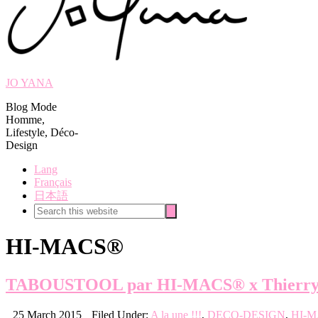
JO YANA
Blog Mode
Homme,
Lifestyle, Déco-
Design
Lang
Français
日本語
Search
Search
this
website
HI-MACS®
TABOUSTOOL par HI-MACS® x Thierr
25 March 2015
Filed Under:
A la une !!!
,
DECO-DESIGN
,
HI-