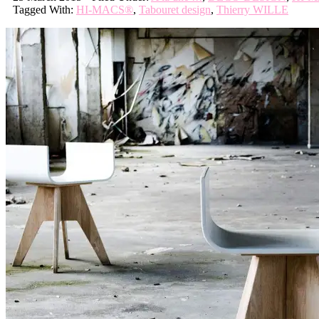
Tagged With:
HI-MACS®
,
Tabouret design
,
Thierry WILLE