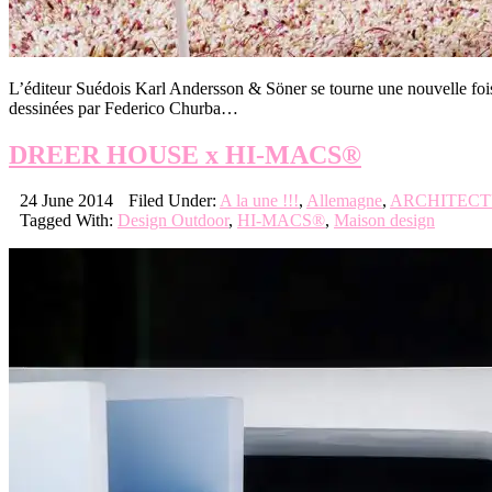
L’éditeur Suédois Karl Andersson & Söner se tourne une nouvelle fois
dessinées par Federico Churba…
DREER HOUSE x HI-MACS®
24 June 2014
Filed Under:
A la une !!!
,
Allemagne
,
ARCHITEC
Tagged With:
Design Outdoor
,
HI-MACS®
,
Maison design