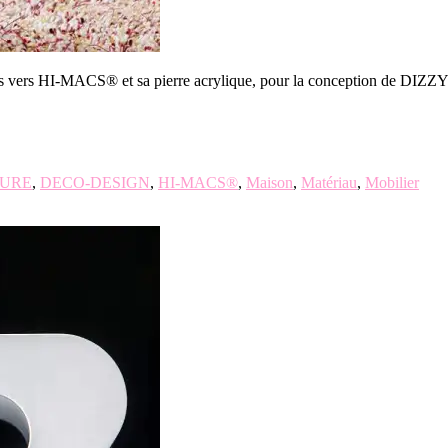
 vers HI-MACS® et sa pierre acrylique, pour la conception de DIZZY – u
TURE
,
DECO-DESIGN
,
HI-MACS®
,
Maison
,
Matériau
,
Mobilier