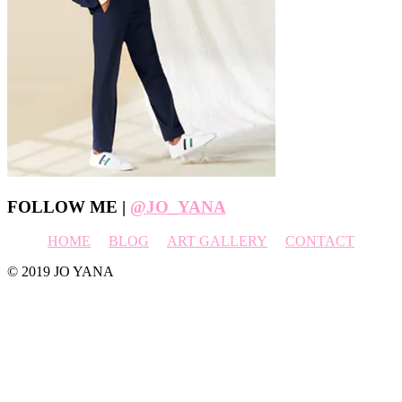
Footer
FOLLOW ME |
@JO_YANA
HOME
BLOG
ART GALLERY
CONTACT
© 2019 JO YANA