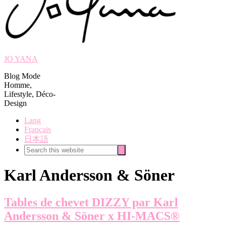
JO YANA
Blog Mode
Homme,
Lifestyle, Déco-
Design
Lang
Français
日本語
Search
Search
this
website
Karl Andersson & Söner
Tables de chevet DIZZY par Karl
Andersson & Söner x HI-MACS®