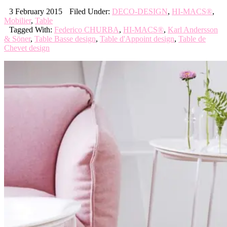
3 February 2015
Filed Under:
DECO-DESIGN
,
HI-MACS®
,
Mobilier
,
Table
Tagged With:
Federico CHURBA
,
HI-MACS®
,
Karl Andersson
& Söner
,
Table Basse design
,
Table d'Appoint design
,
Table de
Chevet design