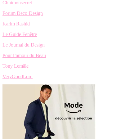
Chutmonsecret
Forum Deco-Design
Karim Rashid
Le Guide Fenêtre
Le Journal du Design
Pour l’amour du Beau
Tony Lemâle
VeryGoodLord