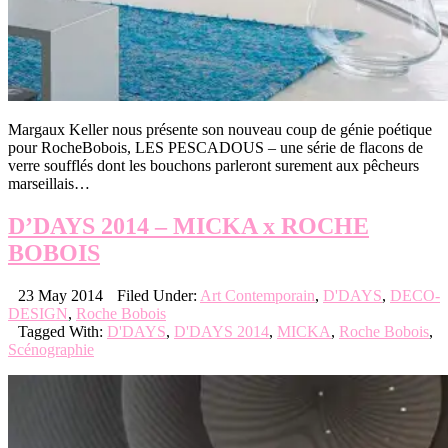
Margaux Keller nous présente son nouveau coup de génie poétique
pour RocheBobois, LES PESCADOUS – une série de flacons de
verre soufflés dont les bouchons parleront surement aux pêcheurs
marseillais…
D’DAYS 2014 – MICKA x ROCHE
BOBOIS
23 May 2014
Filed Under:
Art Contemporain
,
D'DAYS
,
DECO-
DESIGN
,
Roche Bobois
Tagged With:
D'DAYS
,
D'DAYS 2014
,
MICKA
,
Roche Bobois
,
Scénographie