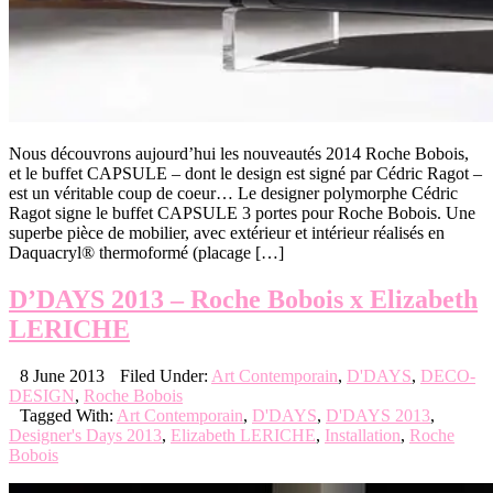
Nous découvrons aujourd’hui les nouveautés 2014 Roche Bobois,
et le buffet CAPSULE – dont le design est signé par Cédric Ragot –
est un véritable coup de coeur… Le designer polymorphe Cédric
Ragot signe le buffet CAPSULE 3 portes pour Roche Bobois. Une
superbe pièce de mobilier, avec extérieur et intérieur réalisés en
Daquacryl® thermoformé (placage […]
D’DAYS 2013 – Roche Bobois x Elizabeth
LERICHE
8 June 2013
Filed Under:
Art Contemporain
,
D'DAYS
,
DECO-
DESIGN
,
Roche Bobois
Tagged With:
Art Contemporain
,
D'DAYS
,
D'DAYS 2013
,
Designer's Days 2013
,
Elizabeth LERICHE
,
Installation
,
Roche
Bobois