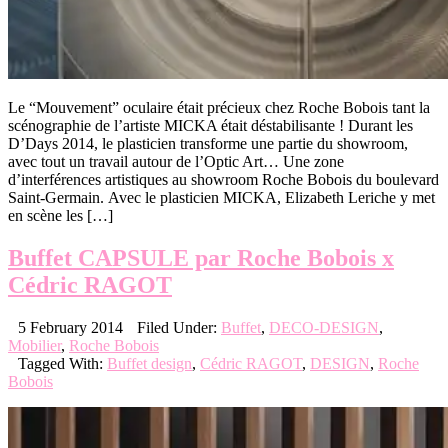
Le “Mouvement” oculaire était précieux chez Roche Bobois tant la
scénographie de l’artiste MICKA était déstabilisante ! Durant les
D’Days 2014, le plasticien transforme une partie du showroom,
avec tout un travail autour de l’Optic Art… Une zone
d’interférences artistiques au showroom Roche Bobois du boulevard
Saint-Germain. Avec le plasticien MICKA, Elizabeth Leriche y met
en scène les […]
Buffet CAPSULE par Roche Bobois x
Cédric RAGOT
5 February 2014
Filed Under:
Buffet
,
DECO-DESIGN
,
Mobilier
,
Roche Bobois
Tagged With:
Buffet design
,
Cédric RAGOT
,
DESIGN
,
Roche
Bobois