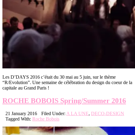
Les D’DAYS 2016 c’était du 30 mai au 5 juin, sur le thème
“R/Evolution”. Une semaine de célébration du design du coeur de la
capitale au Grand Paris !
ROCHE BOBOIS Spring/Summer 2016
21 January 2016
Filed Under:
A LA UNE
,
DECO-DESIGN
Tagged With:
Roche Bobois