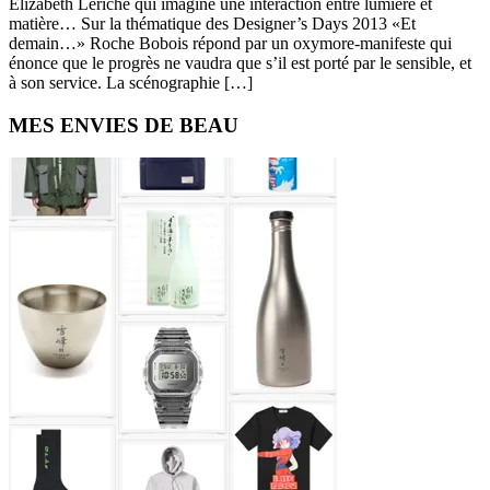
Elizabeth Leriche qui imagine une intéraction entre lumière et
matière… Sur la thématique des Designer’s Days 2013 «Et
demain…» Roche Bobois répond par un oxymore-manifeste qui
énonce que le progrès ne vaudra que s’il est porté par le sensible, et
à son service. La scénographie […]
Primary
MES ENVIES DE BEAU
Sidebar