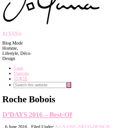
JO YANA
Blog Mode
Homme,
Lifestyle, Déco-
Design
Lang
Français
日本語
Search
Search
this
website
Roche Bobois
D’DAYS 2016 – Best-Of
6 June 2016
Filed Under:
A LA UNE
,
DECO-DESIGN