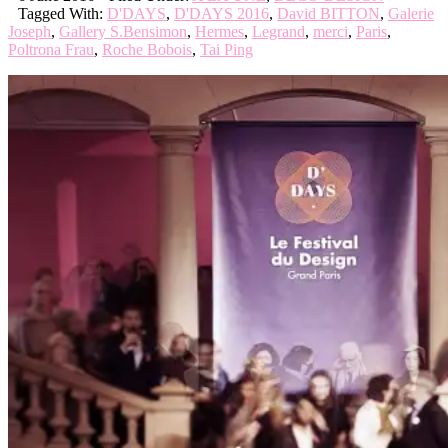
Tagged With:
D'DAYS
,
D'DAYS 2016
,
David BITTON
,
Galerie
Joseph
,
Gallery S.Bensimon
,
Hermes
,
Legrand
,
merci
,
Paris
,
Poltrona Frau
,
Roche Bobois
,
Tai Ping