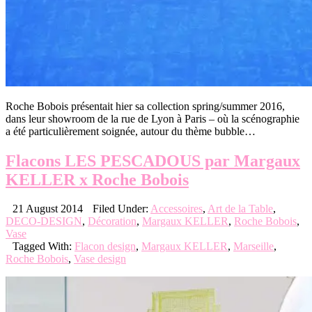
Roche Bobois présentait hier sa collection spring/summer 2016,
dans leur showroom de la rue de Lyon à Paris – où la scénographie
a été particulièrement soignée, autour du thème bubble…
Flacons LES PESCADOUS par Margaux
KELLER x Roche Bobois
21 August 2014
Filed Under:
Accessoires
,
Art de la Table
,
DECO-DESIGN
,
Décoration
,
Margaux KELLER
,
Roche Bobois
,
Vase
Tagged With:
Flacon design
,
Margaux KELLER
,
Marseille
,
Roche Bobois
,
Vase design