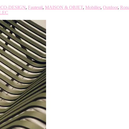
CO-DESIGN
,
Fauteuil
,
MAISON & OBJET
,
Mobilier
,
Outdoor
,
Ron
LLEC