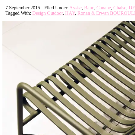
7 September 2015
Filed Under:
Assise
,
Banc
,
Canapé
,
Chaise
,
DE
Tagged With:
Design Outdoor
,
HAY
,
Ronan & Erwan BOUROU