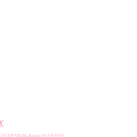
Y
CO-DESIGN
,
Kossi AGUESSY