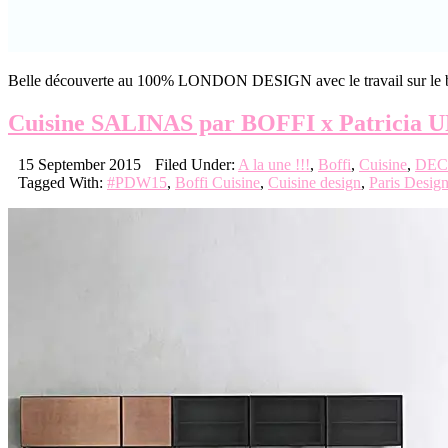
Belle découverte au 100% LONDON DESIGN avec le travail sur le bo
Cuisine SALINAS par BOFFI x Patrici
15 September 2015
Filed Under:
A la une !!!
,
Boffi
,
Cuisine
,
DEC
Tagged With:
#PDW15
,
Boffi Cuisine
,
Cuisine design
,
Paris Desig