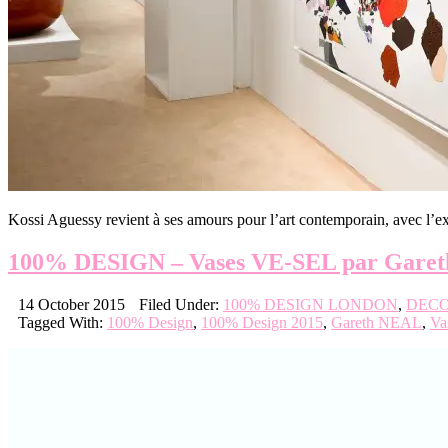
Kossi Aguessy revient à ses amours pour l’art contemporain, avec 
100% DESIGN – Vases VE-SEL par Gare
14 October 2015
Filed Under:
100% DESIGN LONDON
,
DECO
Tagged With:
100% Design
,
100% Design 2015
,
Gareth NEAL
,
Va