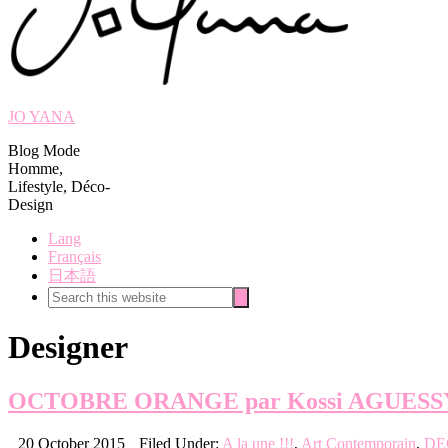
JO YANA
Blog Mode
Homme,
Lifestyle, Déco-
Design
Lang
Français
日本語
Search
Search
this
website
Designer
OCTOBRE ORANGE par Kossi AGUESS
20 October 2015
Filed Under:
A la une !!!
,
Art Contemporain
,
DE