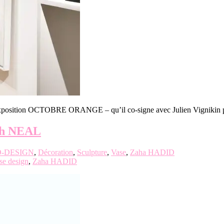
l’exposition OCTOBRE ORANGE – qu’il co-signe avec Julien Vignikin p
th NEAL
-DESIGN
,
Décoration
,
Sculpture
,
Vase
,
Zaha HADID
se design
,
Zaha HADID