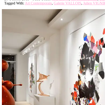
Tagged With:
Art Contemporain
,
Galerie VALLOIS
,
Julien VIGNI