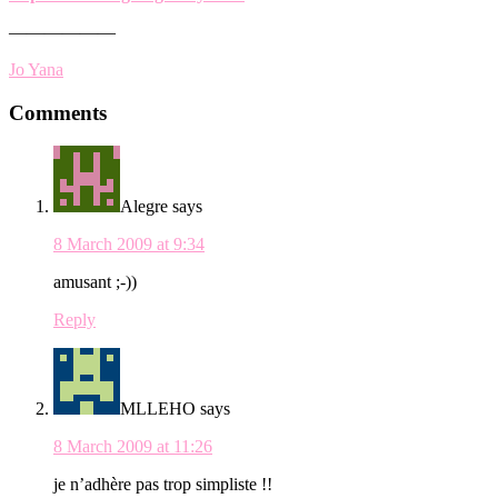
——————
Jo Yana
Reader
Comments
Interactions
Alegre
says
8 March 2009 at 9:34
amusant ;-))
Reply
MLLEHO
says
8 March 2009 at 11:26
je n’adhère pas trop simpliste !!