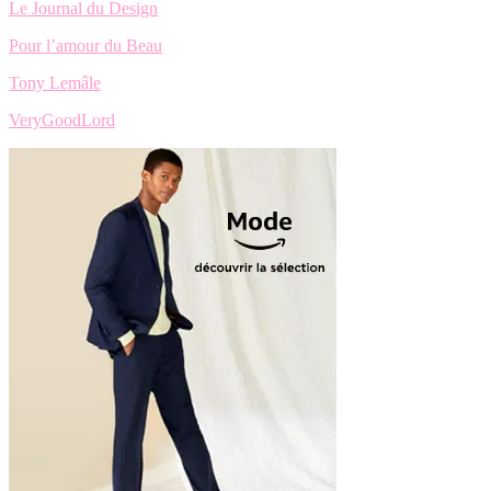
Le Journal du Design
Pour l’amour du Beau
Tony Lemâle
VeryGoodLord