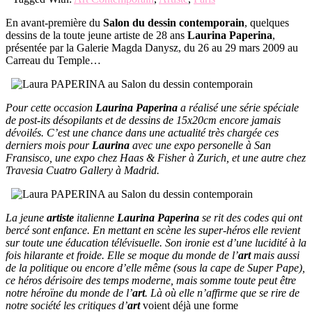
En avant-première du
Salon du dessin contemporain
, quelques
dessins de la toute jeune artiste de 28 ans
Laurina Paperina
,
présentée par la Galerie Magda Danysz, du 26 au 29 mars 2009 au
Carreau du Temple…
Pour cette occasion
Laurina Paperina
a réalisé une série spéciale
de post-its désopilants et de dessins de 15x20cm encore jamais
dévoilés. C’est une chance dans une actualité très chargée ces
derniers mois pour
Laurina
avec une expo personelle à San
Fransisco, une expo chez Haas & Fisher à Zurich, et une autre chez
Travesia Cuatro Gallery à Madrid.
La jeune
artiste
italienne
Laurina Paperina
se rit des codes qui ont
bercé sont enfance. En mettant en scène les super-héros elle revient
sur toute une éducation télévisuelle. Son ironie est d’une lucidité à la
fois hilarante et froide. Elle se moque du monde de l’
art
mais aussi
de la politique ou encore d’elle même (sous la cape de Super Pape),
ce héros dérisoire des temps moderne, mais somme toute peut être
notre héroïne du monde de l’
art
. Là où elle n’affirme que se rire de
notre société les critiques d’
art
voient déjà une forme