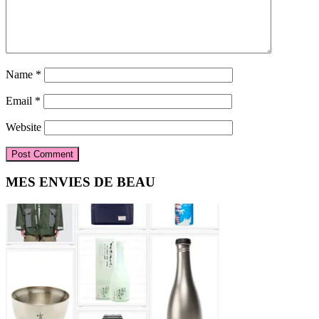
Name
*
Email
*
Website
Primary
MES ENVIES DE BEAU
Sidebar