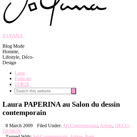
JO YANA
Blog Mode
Homme,
Lifestyle, Déco-
Design
Lang
Français
日本語
Search
Search
this
website
Laura PAPERINA au Salon du dessin
contemporain
8 March 2009
Filed Under:
Art Contemporain
,
Artiste
,
DECO-
DESIGN
Tagged With:
Art Contemporain
,
Artiste
,
Paris