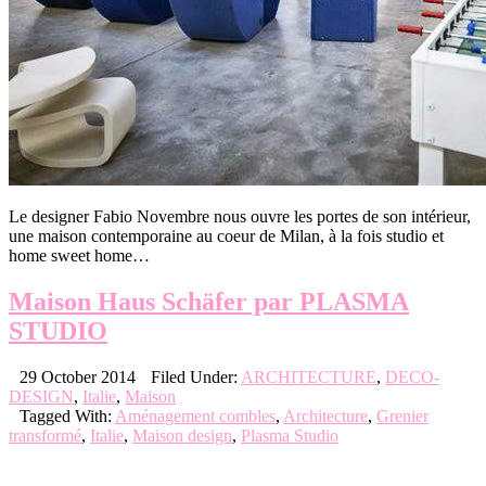
Le designer Fabio Novembre nous ouvre les portes de son intérieur,
une maison contemporaine au coeur de Milan, à la fois studio et
home sweet home…
Maison Haus Schäfer par PLASMA
STUDIO
29 October 2014
Filed Under:
ARCHITECTURE
,
DECO-
DESIGN
,
Italie
,
Maison
Tagged With:
Aménagement combles
,
Architecture
,
Grenier
transformé
,
Italie
,
Maison design
,
Plasma Studio