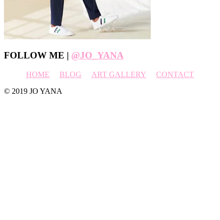
Footer
FOLLOW ME |
@JO_YANA
HOME
BLOG
ART GALLERY
CONTACT
© 2019 JO YANA