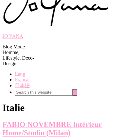
JO YANA
Blog Mode
Homme,
Lifestyle, Déco-
Design
Lang
Français
日本語
Search
Search
this
website
Italie
FABIO NOVEMBRE Intérieur
Home/Studio (Milan)