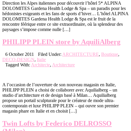
Direction les Alpes italiennes pour découvrir l’hôtel 5* ALPINA
DOLOMITES Gardena Health Lodge & Spa – un paradis pour les
hédonistes exigeants et les fans de sports d’hiver… L’hôtel ALPINA
DOLOMITES Gardena Health Lodge & Spa est le fruit de la
rencontre féérique entre ce site extraordinaire, où la splendeur des
paysages s’impose comme nulle […]
PHILIPP PLEIN store by AquiliAlberg
6 October 2011
Filed Under:
ARCHITECTURE
,
Boutique
,
DECO-DESIGN
,
Italie
Tagged With:
Architecte
,
Architecture
A l’occasion de l’ouverture de son nouveau magasin en Italie,
PHILIPP PLEIN a choisi de collaborer avec Aquilialberg – un
studio d’architecture et de design basé à Milan… Aquilialberg
propose un portail sculpturale pour le créateur de mode ultra-
contemporain et luxe PHILIPP PLEIN – qui ouvre son premier
magasin phare en Italie et en choisit […]
Twin Lofts by Federico DELROSSO