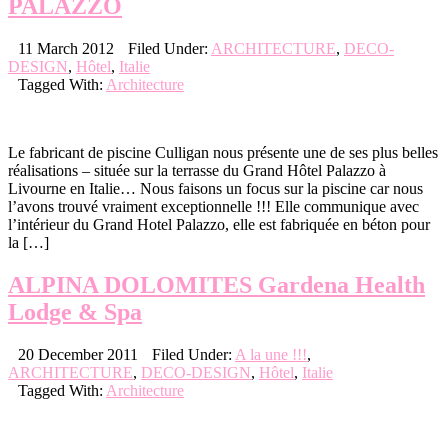
PALAZZO
11 March 2012
Filed Under:
ARCHITECTURE
,
DECO-
DESIGN
,
Hôtel
,
Italie
Tagged With:
Architecture
Le fabricant de piscine Culligan nous présente une de ses plus belles
réalisations – située sur ​​la terrasse du Grand Hôtel Palazzo à
Livourne en Italie… Nous faisons un focus sur la piscine car nous
l’avons trouvé vraiment exceptionnelle !!! Elle communique avec
l’intérieur du Grand Hotel Palazzo, elle est fabriquée en béton pour
la […]
ALPINA DOLOMITES Gardena Health
Lodge & Spa
20 December 2011
Filed Under:
A la une !!!
,
ARCHITECTURE
,
DECO-DESIGN
,
Hôtel
,
Italie
Tagged With:
Architecture