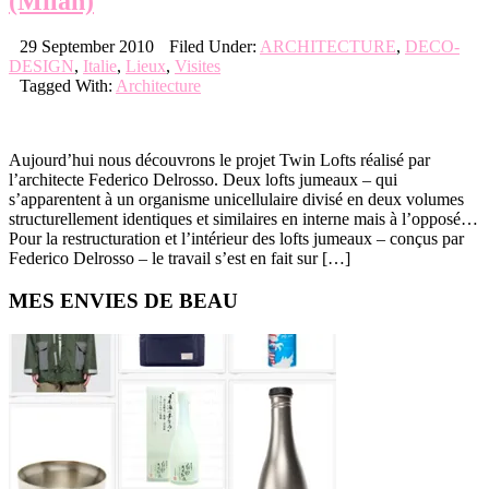
(Milan)
29 September 2010
Filed Under:
ARCHITECTURE
,
DECO-
DESIGN
,
Italie
,
Lieux
,
Visites
Tagged With:
Architecture
Aujourd’hui nous découvrons le projet Twin Lofts réalisé par
l’architecte Federico Delrosso. Deux lofts jumeaux – qui
s’apparentent à un organisme unicellulaire divisé en deux volumes
structurellement identiques et similaires en interne mais à l’opposé…
Pour la restructuration et l’intérieur des lofts jumeaux – conçus par
Federico Delrosso – le travail s’est en fait sur […]
Primary
MES ENVIES DE BEAU
Sidebar