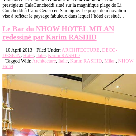
prestigieux CalaCuncheddi situé sur la magnifique plage de Li
Cuncheddi à Capo Ceraso en Sardaigne. Le projet de rénovation
vise à refléter le paysage fabuleux dans lequel l’hôtel est situé…
Le Bar du NHOW HOTEL MILAN
redessiné par Karim RASHID
10 April 2013
Filed Under:
ARCHITECTURE
,
DECO-
DESIGN
,
Hôtel
,
Italie
,
Karim RASHID
Tagged With:
Architecture
,
Italie
,
Karim RASHID
,
Milan
,
NHOW
Hotel