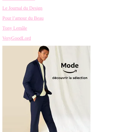
Le Journal du Design
Pour l’amour du Beau
Tony Lemâle
VeryGoodLord