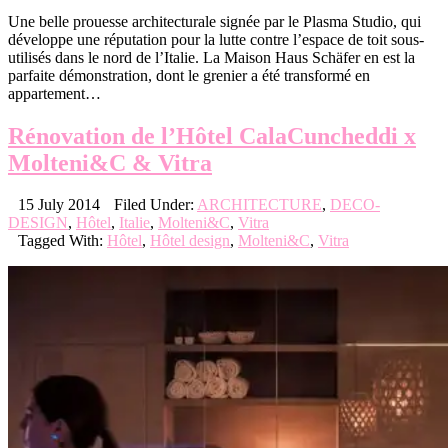
Une belle prouesse architecturale signée par le Plasma Studio, qui
développe une réputation pour la lutte contre l’espace de toit sous-
utilisés dans le nord de l’Italie. La Maison Haus Schäfer en est la
parfaite démonstration, dont le grenier a été transformé en
appartement…
Rénovation de l’Hôtel CalaCuncheddi x
Molteni&C & Vitra
15 July 2014
Filed Under:
ARCHITECTURE
,
DECO-
DESIGN
,
Hôtel
,
Italie
,
Molteni&C
,
Vitra
Tagged With:
Hôtel
,
Hôtel design
,
Molteni&C
,
Vitra