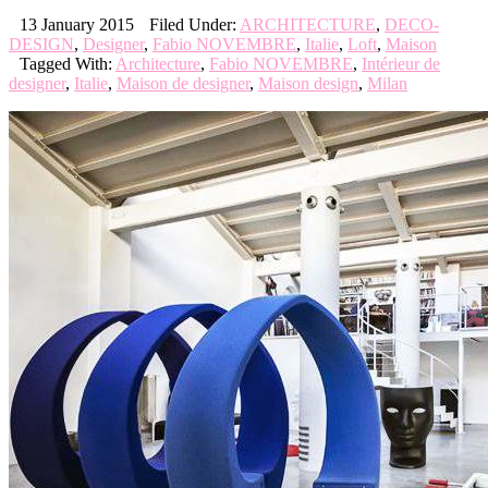
13 January 2015
Filed Under:
ARCHITECTURE
,
DECO-
DESIGN
,
Designer
,
Fabio NOVEMBRE
,
Italie
,
Loft
,
Maison
Tagged With:
Architecture
,
Fabio NOVEMBRE
,
Intérieur de
designer
,
Italie
,
Maison de designer
,
Maison design
,
Milan