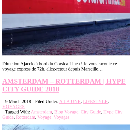
Direction Ajaccio à bord du Corsica Linea ! Je vous raconte ce
voyage express de 72h, allez-retour depuis Marseille…
AMSTERDAM – ROTTERDAM | HYPE
CITY GUIDE 2018
9 March 2018
Filed Under:
A LA UNE
,
LIFESTYLE
,
VOYAGES
Tagged With:
Amsterdam
,
Blog Voyage
,
City Guide
,
Hype City
Guide
,
Rotterdam
,
Voyage
,
Voyages