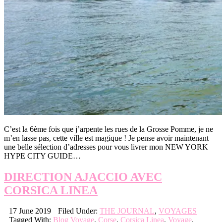
C’est la 6ème fois que j’arpente les rues de la Grosse Pomme, je ne
m’en lasse pas, cette ville est magique ! Je pense avoir maintenant
une belle sélection d’adresses pour vous livrer mon NEW YORK
HYPE CITY GUIDE…
DIRECTION AJACCIO AVEC
CORSICA LINEA
17 June 2019
Filed Under:
THE JOURNAL
,
VOYAGES
Tagged With:
Blog Voyage
,
Corse
,
Corsica Linea
,
Voyage
,