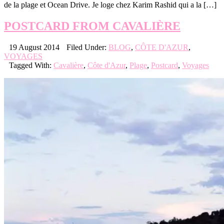
de la plage et Ocean Drive. Je loge chez Karim Rashid qui a la […]
POSTCARD FROM CAVALIÈRE
19 August 2014
Filed Under:
BLOG
,
CÔTE D'AZUR
,
VOYAGES
Tagged With:
Cavalière
,
Côte d'Azur
,
Plage
,
Postcard
,
Voyages