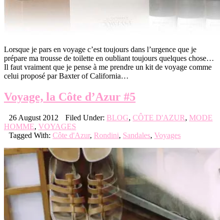
Lorsque je pars en voyage c’est toujours dans l’urgence que je
prépare ma trousse de toilette en oubliant toujours quelques chose…
Il faut vraiment que je pense à me prendre un kit de voyage comme
celui proposé par Baxter of California…
Voyage, la Côte d’Azur #5
26 August 2012
Filed Under:
BLOG
,
CÔTE D'AZUR
,
MODE
HOMME
,
VOYAGES
Tagged With:
Côte d'Azur
,
Rondini
,
Sandales
,
Voyages