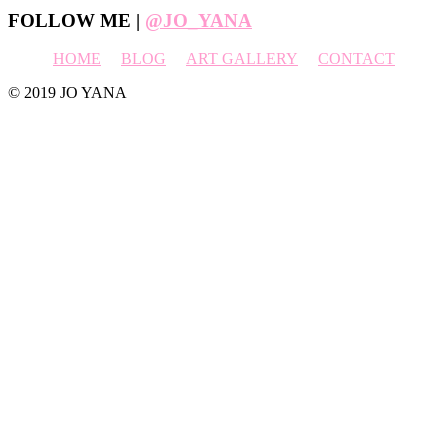
Footer
FOLLOW ME |
@JO_YANA
HOME
BLOG
ART GALLERY
CONTACT
© 2019 JO YANA