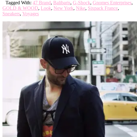
Tagged With:
47 Brand
,
Balibaris
,
G-Shock
,
Gnomes Enterprises
,
GOLD & WOOD
,
Look
,
New York
,
Nike
,
Sixpack France
,
Sneakers
,
Voyages