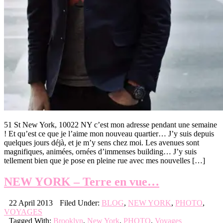
51 St New York, 10022 NY c’est mon adresse pendant une semaine
! Et qu’est ce que je l’aime mon nouveau quartier… J’y suis depuis
quelques jours déjà, et je m’y sens chez moi. Les avenues sont
magnifiques, animées, ornées d’immenses building… J’y suis
tellement bien que je pose en pleine rue avec mes nouvelles […]
NEW YORK – Terre en vue…
22 April 2013
Filed Under:
BLOG
,
NEW YORK
,
PHOTO
,
VOYAGES
Tagged With:
Brooklyn
,
New York
,
PHOTO
,
Voyages