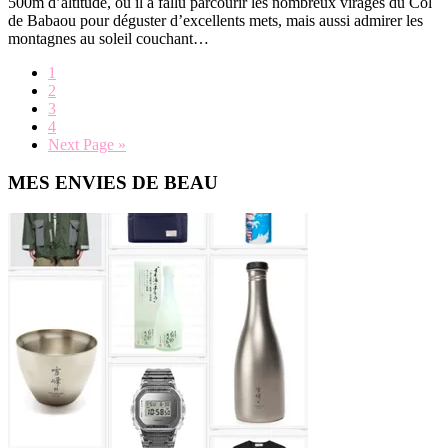
500m d’altitude, où il a fallu parcourir les nombreux virages du Col
de Babaou pour déguster d’excellents mets, mais aussi admirer les
montagnes au soleil couchant…
Page
1
Page
2
Page
3
Page
4
Go
Next Page »
to
Primary
MES ENVIES DE BEAU
Sidebar