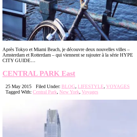
Après Tokyo et Miami Beach, je découvre deux nouvelles villes –
Amsterdam et Rotterdam – qui viennent se rajouter à la série HYPE
CITY GUIDE…
CENTRAL PARK East
25 May 2015
Filed Under:
BLOG
,
LIFESTYLE
,
VOYAGES
Tagged With:
Central Park
,
New York
,
Voyages