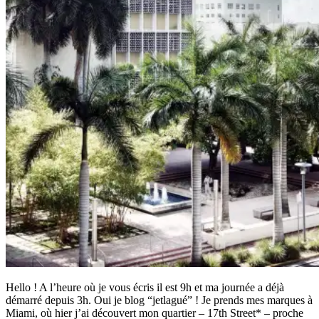
Hello ! A l’heure où je vous écris il est 9h et ma journée a déjà
démarré depuis 3h. Oui je blog “jetlagué” ! Je prends mes marques à
Miami, où hier j’ai découvert mon quartier – 17th Street* – proche