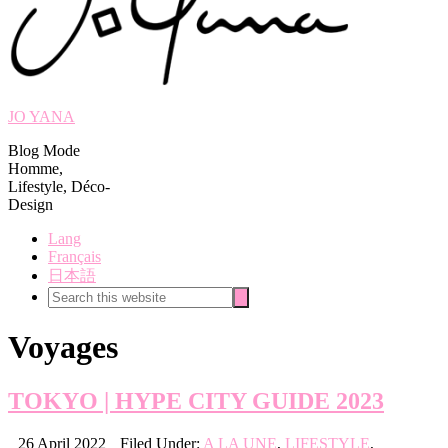
JO YANA
Blog Mode
Homme,
Lifestyle, Déco-
Design
Lang
Français
日本語
Search
Search
this
website
Voyages
TOKYO | HYPE CITY GUIDE 2023
26 April 2022
Filed Under:
A LA UNE
,
LIFESTYLE
,