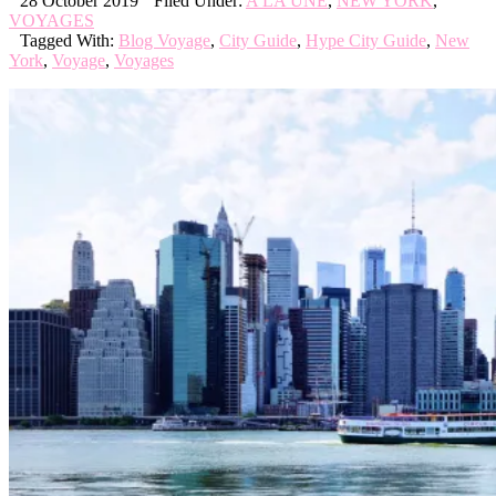
28 October 2019
Filed Under:
A LA UNE
,
NEW YORK
,
VOYAGES
Tagged With:
Blog Voyage
,
City Guide
,
Hype City Guide
,
New
York
,
Voyage
,
Voyages