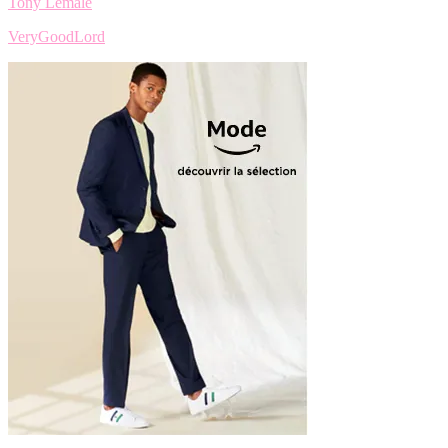
Tony Lemâle
VeryGoodLord