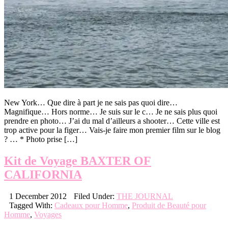
New York… Que dire à part je ne sais pas quoi dire…
Magnifique… Hors norme… Je suis sur le c… Je ne sais plus quoi
prendre en photo… J’ai du mal d’ailleurs a shooter… Cette ville est
trop active pour la figer… Vais-je faire mon premier film sur le blog
? … * Photo prise […]
Kit de Voyage BAXTER OF
CALIFORNIA
1 December 2012
Filed Under:
THE JOURNAL
Tagged With:
Cadeaux pour Homme
,
Produit de Beauté pour
Homme
,
Voyages