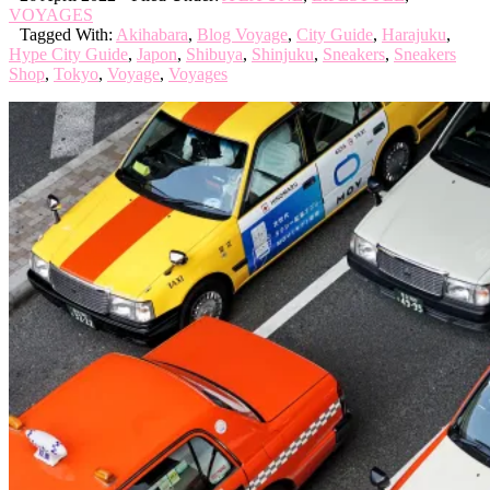
VOYAGES
Tagged With:
Akihabara
,
Blog Voyage
,
City Guide
,
Harajuku
,
Hype City Guide
,
Japon
,
Shibuya
,
Shinjuku
,
Sneakers
,
Sneakers
Shop
,
Tokyo
,
Voyage
,
Voyages