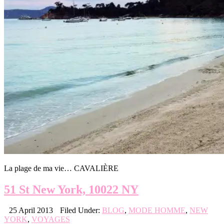
La plage de ma vie… CAVALIÈRE
51 St New York, 10022 NY
25 April 2013
Filed Under:
BLOG
,
MODE HOMME
,
NEW
YORK
,
VOYAGES