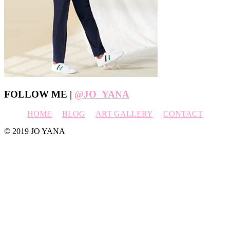
Footer
FOLLOW ME |
@JO_YANA
HOME
BLOG
ART GALLERY
CONTACT
© 2019 JO YANA