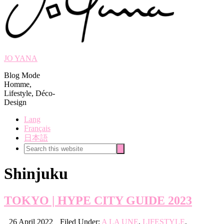
JO YANA
Blog Mode
Homme,
Lifestyle, Déco-
Design
Lang
Français
日本語
Search
Search
this
website
Shinjuku
TOKYO | HYPE CITY GUIDE 2023
26 April 2022
Filed Under:
A LA UNE
,
LIFESTYLE
,