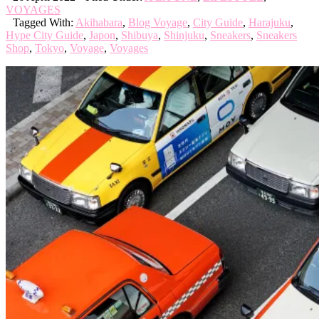
VOYAGES
Tagged With:
Akihabara
,
Blog Voyage
,
City Guide
,
Harajuku
,
Hype City Guide
,
Japon
,
Shibuya
,
Shinjuku
,
Sneakers
,
Sneakers
Shop
,
Tokyo
,
Voyage
,
Voyages