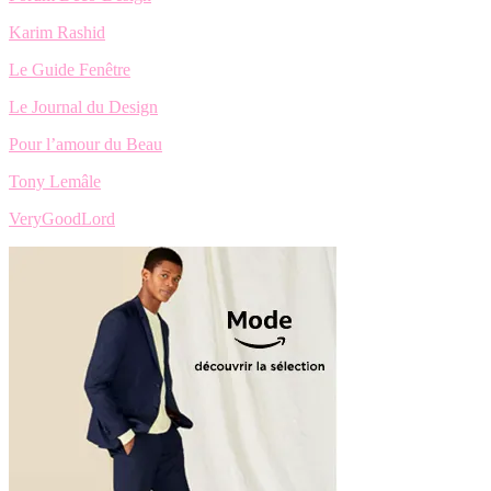
Karim Rashid
Le Guide Fenêtre
Le Journal du Design
Pour l’amour du Beau
Tony Lemâle
VeryGoodLord