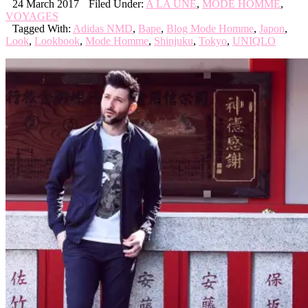
24 March 2017
Filed Under:
A LA UNE
,
MODE HOMME
,
VOYAGES
Tagged With:
Adidas NMD
,
Bape
,
Blog Mode Homme
,
Japon
,
Look
,
Lookbook
,
Mode Homme
,
Shinjuku
,
Tokyo
,
UNIQLO