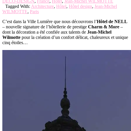
DECO-DESIGN
,
France
,
Hôtel
,
Jean-Michel WILMOTTE
Tagged With:
Architecture
,
Hôtel
,
Hôtel design
,
Jean-Michel
WILMOTTE
,
Paris
C’est dans la Ville Lumière que nous découvrons l’
Hôtel de NELL
– nouvelle signature de l’hôtellerie de prestige
Charm & More
–
dont la décoration a été confiée aux talents de
Jean-Michel
Wilmotte
pour la création d’un confort délicat, chaleureux et unique
cinq étoiles…