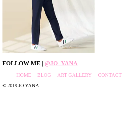
Footer
FOLLOW ME |
@JO_YANA
HOME
BLOG
ART GALLERY
CONTACT
© 2019 JO YANA