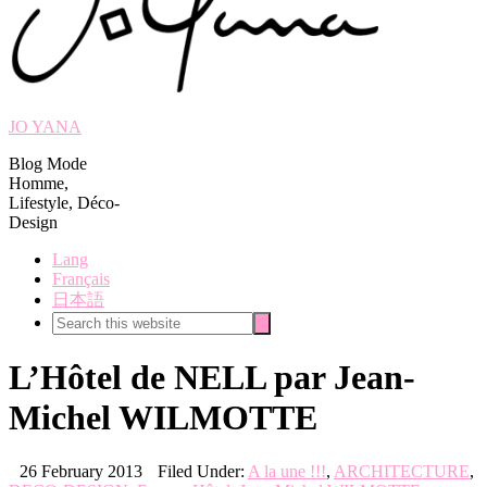
JO YANA
Blog Mode
Homme,
Lifestyle, Déco-
Design
Lang
Français
日本語
Search
Search
this
website
L’Hôtel de NELL par Jean-
Michel WILMOTTE
26 February 2013
Filed Under:
A la une !!!
,
ARCHITECTURE
,