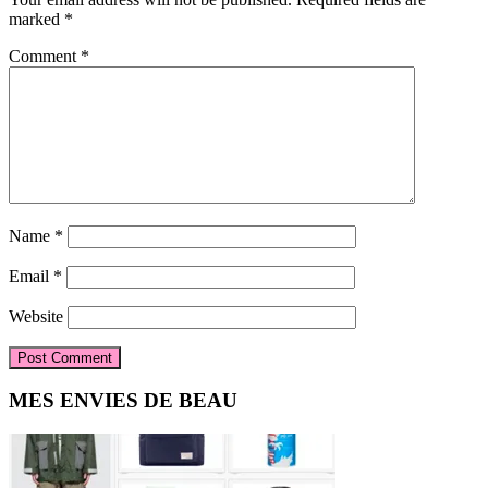
marked
*
Comment
*
Name
*
Email
*
Website
Primary
MES ENVIES DE BEAU
Sidebar