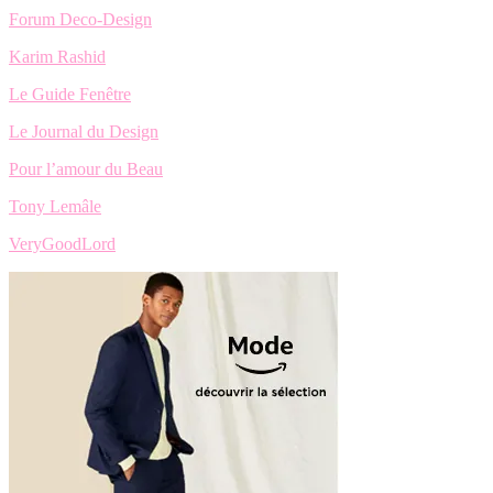
Forum Deco-Design
Karim Rashid
Le Guide Fenêtre
Le Journal du Design
Pour l’amour du Beau
Tony Lemâle
VeryGoodLord