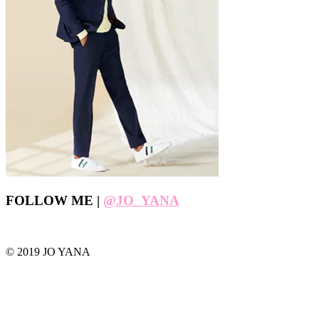
Footer
FOLLOW ME |
@JO_YANA
© 2019 JO YANA