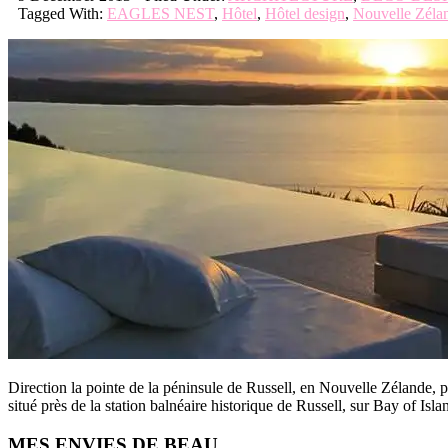
Tagged With:
EAGLES NEST
,
Hôtel
,
Hôtel design
,
Nouvelle Zéla
Direction la pointe de la péninsule de Russell, en Nouvelle Zélande, 
situé près de la station balnéaire historique de Russell, sur Bay of 
Primary
MES ENVIES DE BEAU