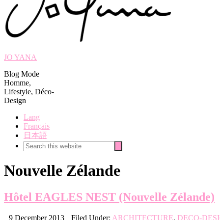
JO YANA
Blog Mode
Homme,
Lifestyle, Déco-
Design
Lang
Français
日本語
Search
Search
this
website
Nouvelle Zélande
Hôtel EAGLES NEST (Nouvelle Zélande)
9 December 2013
Filed Under:
ARCHITECTURE
,
DECO-DES