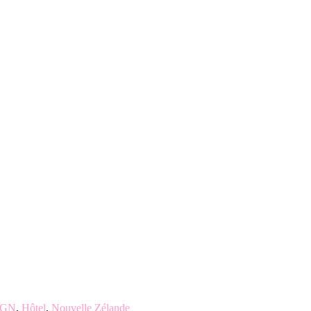
IGN
,
Hôtel
,
Nouvelle Zélande