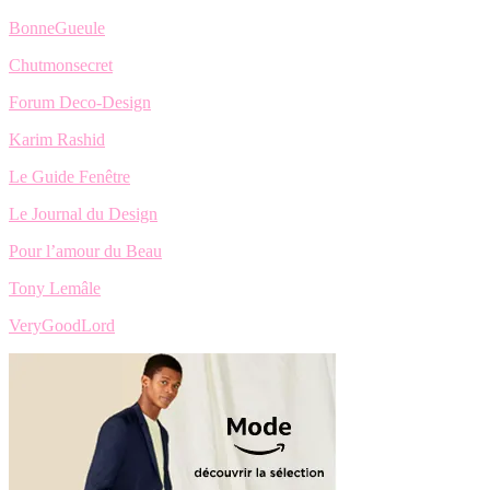
BonneGueule
Chutmonsecret
Forum Deco-Design
Karim Rashid
Le Guide Fenêtre
Le Journal du Design
Pour l’amour du Beau
Tony Lemâle
VeryGoodLord