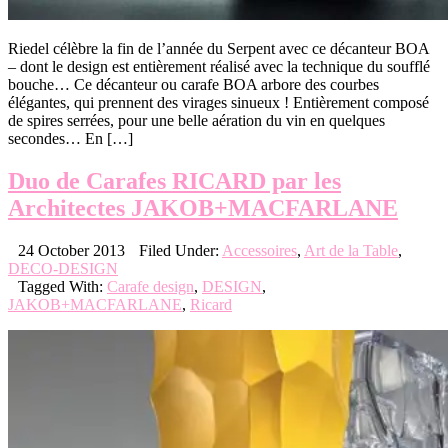
Riedel célèbre la fin de l’année du Serpent avec ce décanteur BOA
– dont le design est entièrement réalisé avec la technique du soufflé
bouche… Ce décanteur ou carafe BOA arbore des courbes
élégantes, qui prennent des virages sinueux ! Entièrement composé
de spires serrées, pour une belle aération du vin en quelques
secondes… En […]
Duo de Carafes RICARD par les
Architectes JAKOB+MACFARLANE
24 October 2013
Filed Under:
Accessoires
,
Art de la Table
,
DECO-DESIGN
Tagged With:
Carafe design
,
DESIGN
,
JAKOB+MACFARLANE
,
Ricard