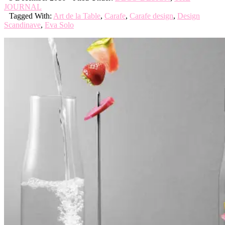
JOURNAL
Tagged With:
Art de la Table
,
Carafe
,
Carafe design
,
Design
Scandinave
,
Eva Solo