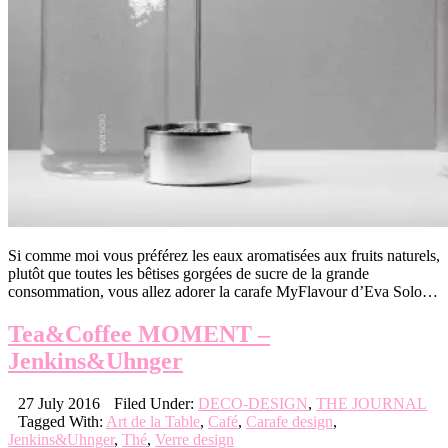
Si comme moi vous préférez les eaux aromatisées aux fruits naturels,
plutôt que toutes les bêtises gorgées de sucre de la grande
consommation, vous allez adorer la carafe MyFlavour d’Eva Solo…
Tea&Coffee MOMENT –
Jenkins&Uhnger
27 July 2016
Filed Under:
DECO-DESIGN
,
THE JOURNAL
Tagged With:
Art de la Table
,
Café
,
Carafe design
,
Jenkins&Uhnger
,
Thé
,
Verre design