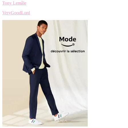
Tony Lemâle
VeryGoodLord