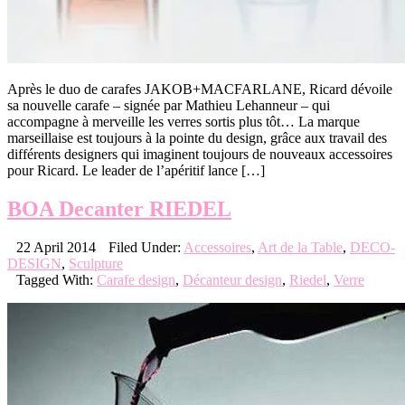
Après le duo de carafes JAKOB+MACFARLANE, Ricard dévoile
sa nouvelle carafe – signée par Mathieu Lehanneur – qui
accompagne à merveille les verres sortis plus tôt… La marque
marseillaise est toujours à la pointe du design, grâce aux travail des
différents designers qui imaginent toujours de nouveaux accessoires
pour Ricard. Le leader de l’apéritif lance […]
BOA Decanter RIEDEL
22 April 2014
Filed Under:
Accessoires
,
Art de la Table
,
DECO-
DESIGN
,
Sculpture
Tagged With:
Carafe design
,
Décanteur design
,
Riedel
,
Verre