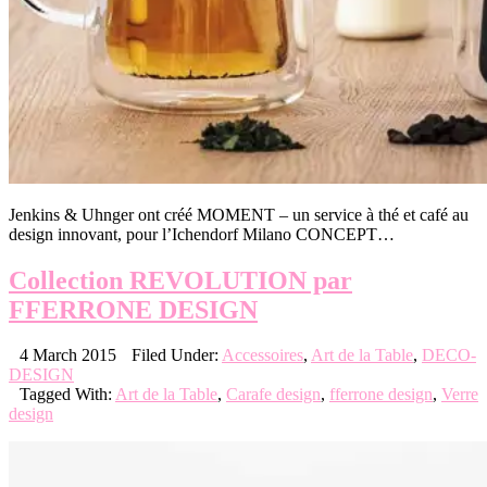
Jenkins & Uhnger ont créé MOMENT – un service à thé et café au
design innovant, pour l’Ichendorf Milano CONCEPT…
Collection REVOLUTION par
FFERRONE DESIGN
4 March 2015
Filed Under:
Accessoires
,
Art de la Table
,
DECO-
DESIGN
Tagged With:
Art de la Table
,
Carafe design
,
fferrone design
,
Verre
design