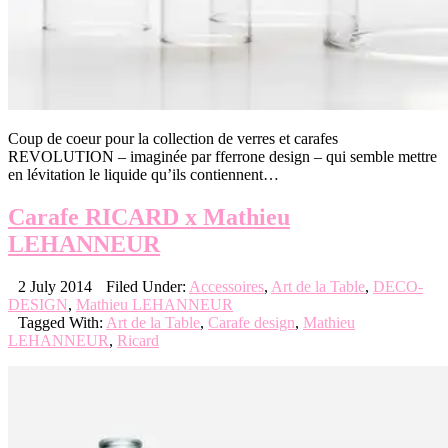
Coup de coeur pour la collection de verres et carafes
REVOLUTION – imaginée par fferrone design – qui semble mettre
en lévitation le liquide qu’ils contiennent…
Carafe RICARD x Mathieu
LEHANNEUR
2 July 2014
Filed Under:
Accessoires
,
Art de la Table
,
DECO-
DESIGN
,
Mathieu LEHANNEUR
Tagged With:
Art de la Table
,
Carafe design
,
Mathieu
LEHANNEUR
,
Ricard