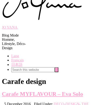
JO YANA
Blog Mode
Homme,
Lifestyle, Déco-
Design
Lang
Français
日本語
Search
Search
this
website
Carafe design
Carafe MYFLAVOUR – Eva Solo
5 December 2016
Filed Under:
DECO-DESIGN
,
THE