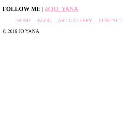
Footer
FOLLOW ME |
@JO_YANA
HOME
BLOG
ART GALLERY
CONTACT
© 2019 JO YANA