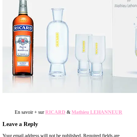
En savoir + sur
RICARD
&
Mathieu LEHANNEUR
Reader
Leave a Reply
Interactions
Your email address will not be published.
Required fields are