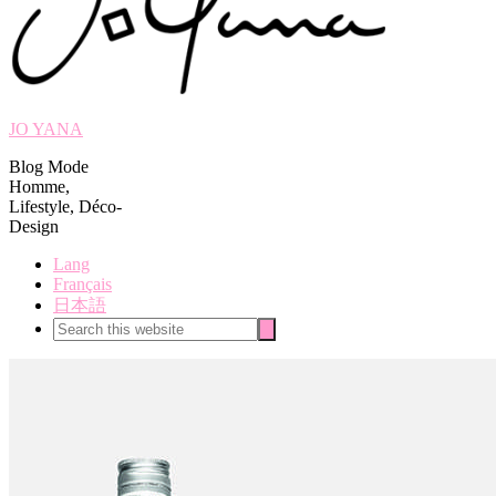
JO YANA
Blog Mode
Homme,
Lifestyle, Déco-
Design
Lang
Français
日本語
Search
Search
this
website