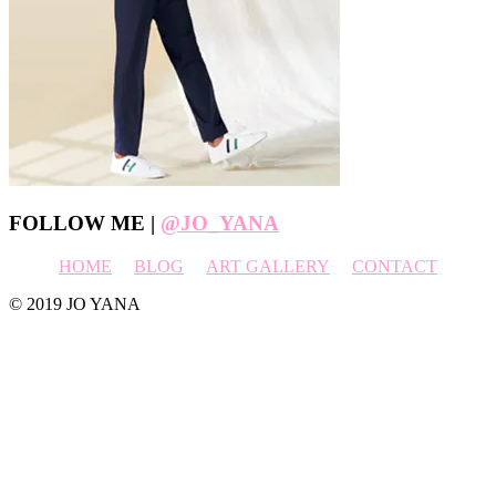
Footer
FOLLOW ME |
@JO_YANA
HOME
BLOG
ART GALLERY
CONTACT
© 2019 JO YANA