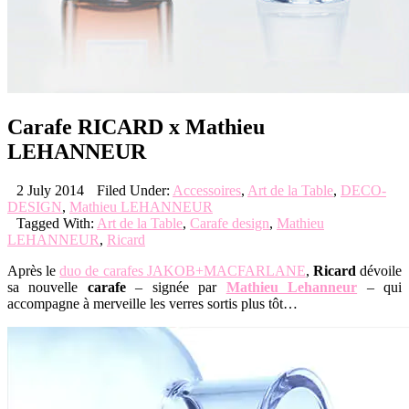
Carafe RICARD x Mathieu
LEHANNEUR
2 July 2014
Filed Under:
Accessoires
,
Art de la Table
,
DECO-
DESIGN
,
Mathieu LEHANNEUR
Tagged With:
Art de la Table
,
Carafe design
,
Mathieu
LEHANNEUR
,
Ricard
Après le
duo de carafes JAKOB+MACFARLANE
,
Ricard
dévoile
sa nouvelle
carafe
– signée par
Mathieu Lehanneur
– qui
accompagne à merveille les verres sortis plus tôt…