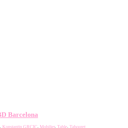
BD Barcelona
,
Konstantin GRCIC
,
Mobilier
,
Table
,
Tabouret