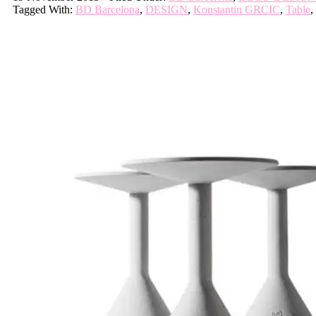
Tagged With:
BD Barcelona
,
DESIGN
,
Konstantin GRCIC
,
Table
,