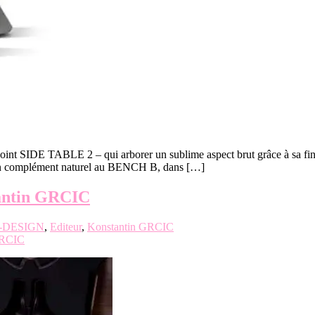
int SIDE TABLE 2 – qui arborer un sublime aspect brut grâce à sa fini
 un complément naturel au BENCH B, dans […]
ntin GRCIC
-DESIGN
,
Editeur
,
Konstantin GRCIC
GRCIC