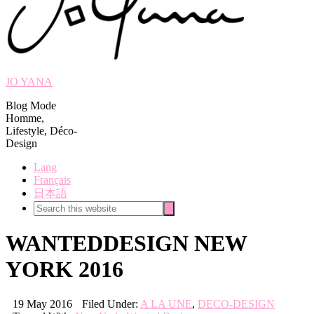
JO YANA
Blog Mode
Homme,
Lifestyle, Déco-
Design
Lang
Français
日本語
Search
Search
this
website
WANTEDDESIGN NEW
YORK 2016
19 May 2016
Filed Under:
A LA UNE
,
DECO-DESIGN