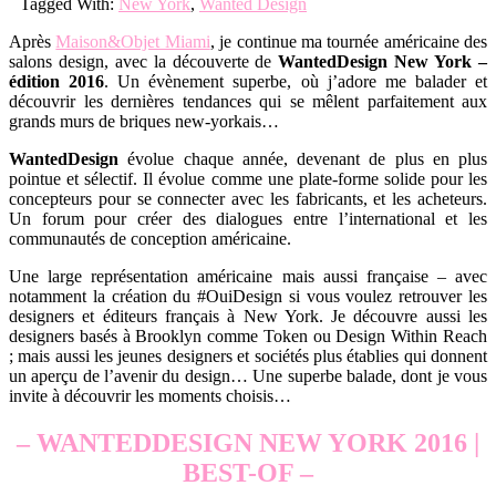
Tagged With:
New York
,
Wanted Design
Après
Maison&Objet Miami
, je continue ma tournée américaine des
salons design, avec la découverte de
WantedDesign New York –
édition 2016
. Un évènement superbe, où j’adore me balader et
découvrir les dernières tendances qui se mêlent parfaitement aux
grands murs de briques new-yorkais…
WantedDesign
évolue chaque année, devenant de plus en plus
pointue et sélectif. Il évolue comme une plate-forme solide pour les
concepteurs pour se connecter avec les fabricants, et les acheteurs.
Un forum pour créer des dialogues entre l’international et les
communautés de conception américaine.
Une large représentation américaine mais aussi française – avec
notamment la création du #OuiDesign si vous voulez retrouver les
designers et éditeurs français à New York. Je découvre aussi les
designers basés à Brooklyn comme Token ou Design Within Reach
; mais aussi les jeunes designers et sociétés plus établies qui donnent
un aperçu de l’avenir du design… Une superbe balade, dont je vous
invite à découvrir les moments choisis…
– WANTEDDESIGN NEW YORK 2016 |
BEST-OF –