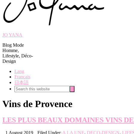
JO YANA
Blog Mode
Homme,
Lifestyle, Déco-
Design
Lang
Français
日本語
Search
Search
this
website
Vins de Provence
LES PLUS BEAUX DOMAINES VINS D
1 August 2019
Filed Under:
A LA UNE
,
DECO-DESIGN
,
LIFE