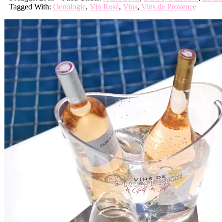
Tagged With:
Oenologie
,
Vin Rosé
,
Vins
,
Vins de Provence