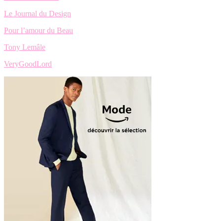
Le Journal du Design
Pour l’amour du Beau
Tony Lemâle
VeryGoodLord