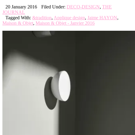
20 January 2016
Filed Under:
DECO-DESIGN
,
THE
JOURNAL
Tagged With:
&tradition
,
Applique design
,
Jaime HAYON
,
Maison & Objet
,
Maison & Objet - Janvier 2016