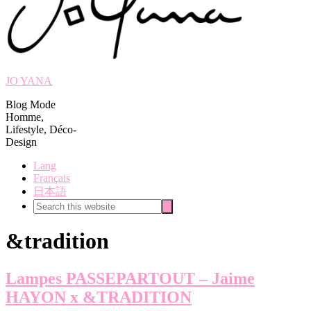
JO YANA
Blog Mode
Homme,
Lifestyle, Déco-
Design
Lang
Français
日本語
Search
Search
this
website
&tradition
Lampes PASSEPARTOUT – Jaime
HAYON x &TRADITION