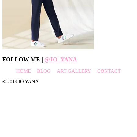
Footer
FOLLOW ME |
@JO_YANA
HOME
BLOG
ART GALLERY
CONTACT
© 2019 JO YANA