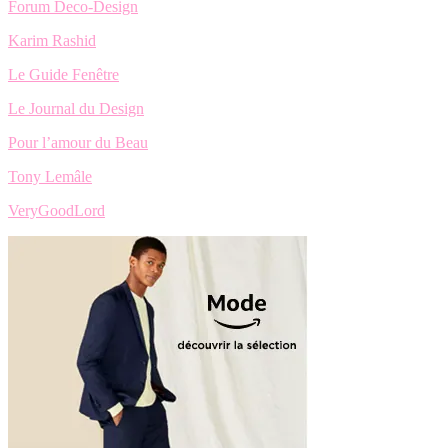
Forum Deco-Design
Karim Rashid
Le Guide Fenêtre
Le Journal du Design
Pour l’amour du Beau
Tony Lemâle
VeryGoodLord