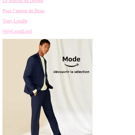
Le Journal du Design
Pour l’amour du Beau
Tony Lemâle
VeryGoodLord