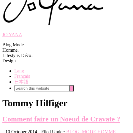
JO YANA
Blog Mode
Homme,
Lifestyle, Déco-
Design
Lang
Français
日本語
Search
Search
this
website
Tommy Hilfiger
Comment faire un Noeud de Cravate ?
10 October 2014
Filed Under:
BLOG
,
MODE HOMME