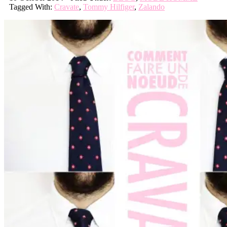
Tagged With:
Cravate
,
Tommy Hilfiger
,
Zalando