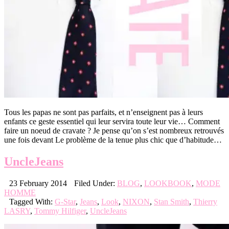
Tous les papas ne sont pas parfaits, et n’enseignent pas à leurs
enfants ce geste essentiel qui leur servira toute leur vie… Comment
faire un noeud de cravate ? Je pense qu’on s’est nombreux retrouvés
une fois devant Le problème de la tenue plus chic que d’habitude…
UncleJeans
23 February 2014
Filed Under:
BLOG
,
LOOKBOOK
,
MODE
HOMME
Tagged With:
G-Star
,
Jeans
,
Look
,
NIXON
,
Stan Smith
,
Thierry
LASRY
,
Tommy Hilfiger
,
UncleJeans