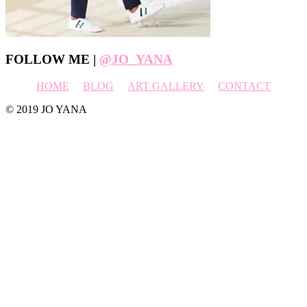
Footer
FOLLOW ME |
@JO_YANA
HOME
BLOG
ART GALLERY
CONTACT
© 2019 JO YANA