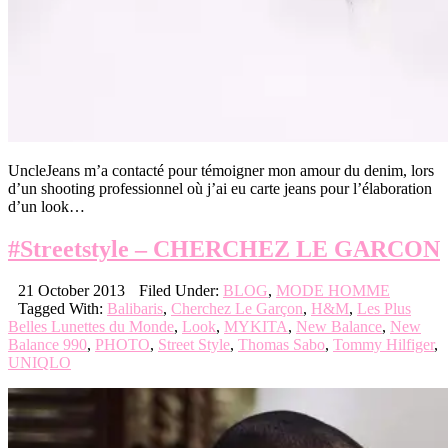
UncleJeans m’a contacté pour témoigner mon amour du denim, lors
d’un shooting professionnel où j’ai eu carte jeans pour l’élaboration
d’un look…
#Streetstyle – CHERCHEZ LE GARCON
21 October 2013
Filed Under:
BLOG
,
MODE HOMME
Tagged With:
Balibaris
,
Cherchez Le Garçon
,
H&M
,
Les Plus
Belles Lunettes du Monde
,
Look
,
MYKITA
,
New Balance
,
New
Balance 990
,
PHOTO
,
Street Style
,
Thomas Sabo
,
Tommy Hilfiger
,
UNIQLO