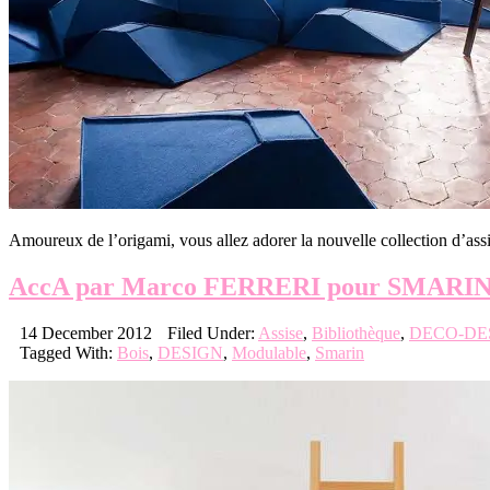
Amoureux de l’origami, vous allez adorer la nouvelle collection d
AccA par Marco FERRERI pour SMARI
14 December 2012
Filed Under:
Assise
,
Bibliothèque
,
DECO-DE
Tagged With:
Bois
,
DESIGN
,
Modulable
,
Smarin