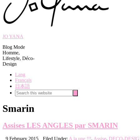
JO YANA
Blog Mode
Homme,
Lifestyle, Déco-
Design
Lang
Français
日本語
Search
Search
this
website
Smarin
Assises LES ANGLES par SMARIN
9 February 2015
Filed Under:
A la une !!!
,
Assise
,
DECO-DESIG