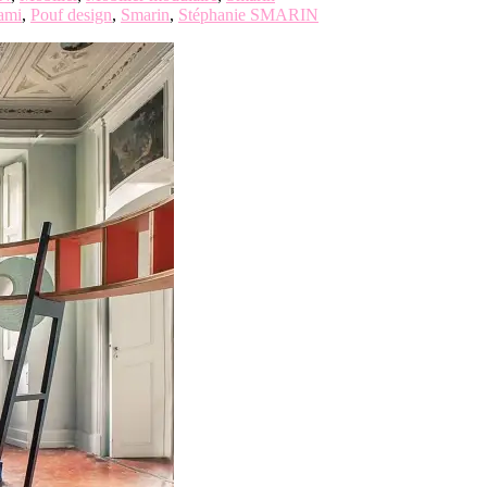
ami
,
Pouf design
,
Smarin
,
Stéphanie SMARIN