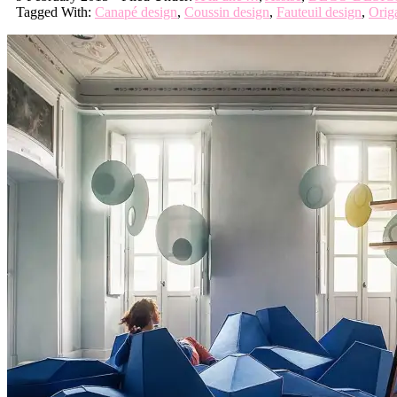
Tagged With:
Canapé design
,
Coussin design
,
Fauteuil design
,
Orig