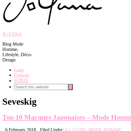
JO YANA
Blog Mode
Homme,
Lifestyle, Déco-
Design
Lang
Français
日本語
Search
Search
this
website
Seveskig
Top 10 Marques Japonaises – Mode Hom
6 February 2018
Filed Under:
A LA UNE
,
MODE HOMME