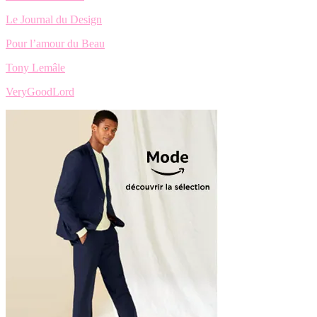
Le Journal du Design
Pour l’amour du Beau
Tony Lemâle
VeryGoodLord