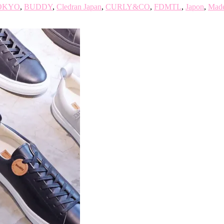
TOKYO
,
BUDDY
,
Cledran Japan
,
CURLY&CO
,
FDMTL
,
Japon
,
Made