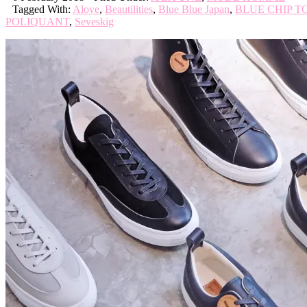
Tagged With:
Aloye
,
Beautilities
,
Blue Blue Japan
,
BLUE CHIP 
POLIQUANT
,
Seveskig