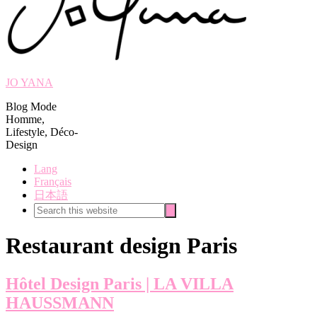
JO YANA
Blog Mode
Homme,
Lifestyle, Déco-
Design
Lang
Français
日本語
Search
Search
this
website
Restaurant design Paris
Hôtel Design Paris | LA VILLA
HAUSSMANN