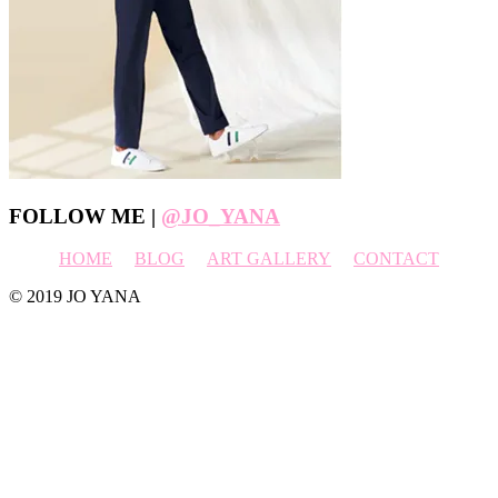
Footer
FOLLOW ME |
@JO_YANA
HOME
BLOG
ART GALLERY
CONTACT
© 2019 JO YANA