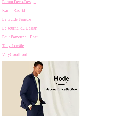
Forum Deco-Design
Karim Rashid
Le Guide Fenêtre
Le Journal du Design
Pour l’amour du Beau
Tony Lemâle
VeryGoodLord