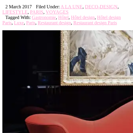
2 March 2017
Filed Under:
A LA UNE
,
DECO-DESIGN
,
LIFESTYLE
,
PARIS
,
VOYAGES
Tagged With:
Gastronomie
,
Hôtel
,
Hôtel design
,
Hôtel design
Paris
,
Luxe
,
Paris
,
Restaurant design
,
Restaurant design Paris