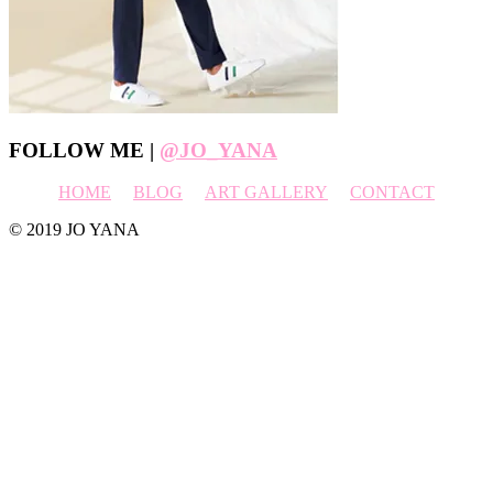
Footer
FOLLOW ME |
@JO_YANA
HOME
BLOG
ART GALLERY
CONTACT
© 2019 JO YANA