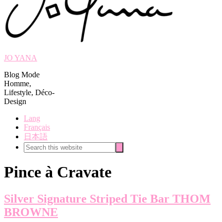
JO YANA
Blog Mode
Homme,
Lifestyle, Déco-
Design
Lang
Français
日本語
Search
Search
this
website
Pince à Cravate
Silver Signature Striped Tie Bar THOM
BROWNE