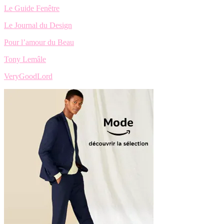
Le Guide Fenêtre
Le Journal du Design
Pour l’amour du Beau
Tony Lemâle
VeryGoodLord