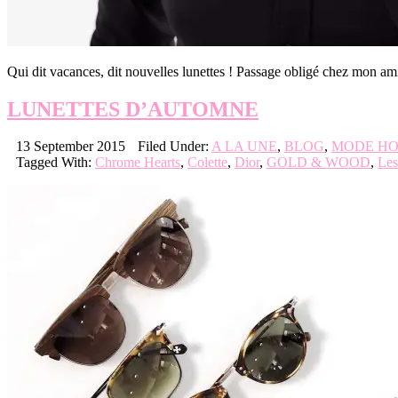
Qui dit vacances, dit nouvelles lunettes ! Passage obligé chez mo
LUNETTES D’AUTOMNE
13 September 2015
Filed Under:
A LA UNE
,
BLOG
,
MODE H
Tagged With:
Chrome Hearts
,
Colette
,
Dior
,
GOLD & WOOD
,
Les