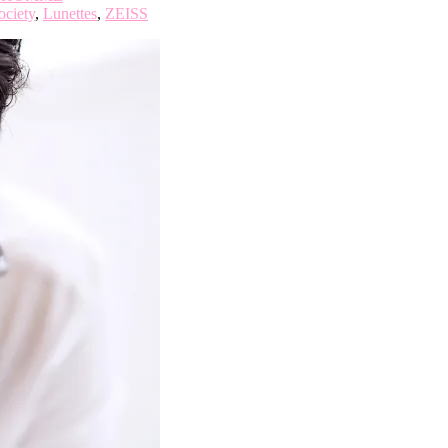
ociety
,
Lunettes
,
ZEISS