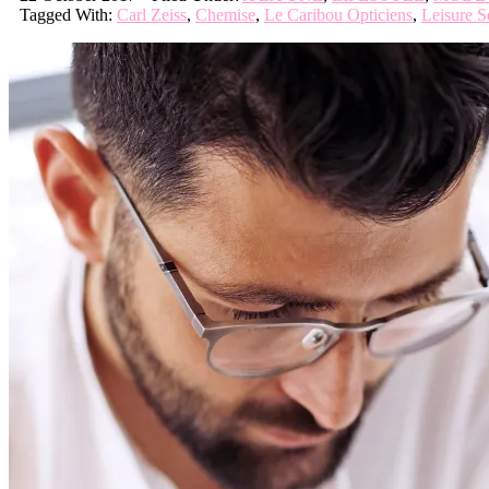
Tagged With:
Carl Zeiss
,
Chemise
,
Le Caribou Opticiens
,
Leisure S