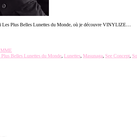
n ami Les Plus Belles Lunettes du Monde, où je découvre VINYLIZE…
OMME
 Plus Belles Lunettes du Monde
,
Lunettes
,
Masunaga
,
See Concept
,
So