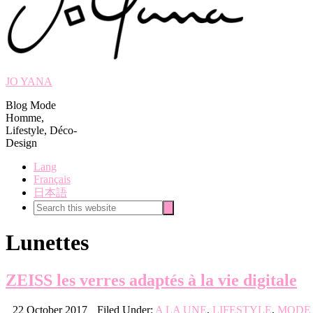
JO YANA
Blog Mode
Homme,
Lifestyle, Déco-
Design
Lang
Français
日本語
Search
Search
this
website
Lunettes
ZEISS les verres adaptés à la vie digitale
22 October 2017
Filed Under:
A LA UNE
,
LIFESTYLE
,
MODE