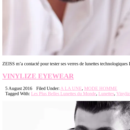
ZEISS m’a contacté pour tester ses verres de lunettes technologiques
VINYLIZE EYEWEAR
5 August 2016
Filed Under:
A LA UNE
,
MODE HOMME
Tagged With:
Les Plus Belles Lunettes du Monde
,
Lunettes
,
Vinyliz