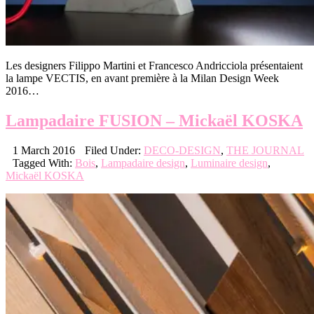
Les designers Filippo Martini et Francesco Andricciola présentaient
la lampe VECTIS, en avant première à la Milan Design Week
2016…
Lampadaire FUSION – Mickaël KOSKA
1 March 2016
Filed Under:
DECO-DESIGN
,
THE JOURNAL
Tagged With:
Bois
,
Lampadaire design
,
Luminaire design
,
Mickaël KOSKA