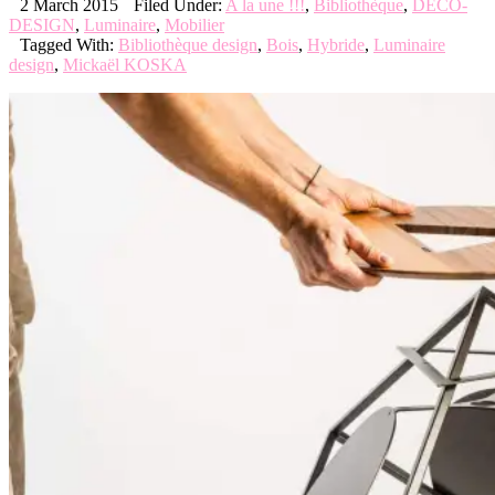
2 March 2015
Filed Under:
A la une !!!
,
Bibliothèque
,
DECO-
DESIGN
,
Luminaire
,
Mobilier
Tagged With:
Bibliothèque design
,
Bois
,
Hybride
,
Luminaire
design
,
Mickaël KOSKA