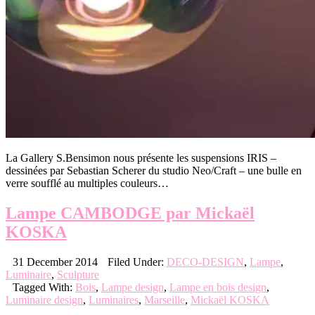
La Gallery S.Bensimon nous présente les suspensions IRIS –
dessinées par Sebastian Scherer du studio Neo/Craft – une bulle en
verre soufflé au multiples couleurs…
Lampe CAMBODGE par Mickaël
KOSKA
31 December 2014
Filed Under:
DECO-DESIGN
,
Lampe
,
Luminaire
,
Sculpture
Tagged With:
Bois
,
Lampe design
,
Lampe en bois design
,
Luminaire design
,
Luminaires
,
Marseille
,
Mickaël KOSKA