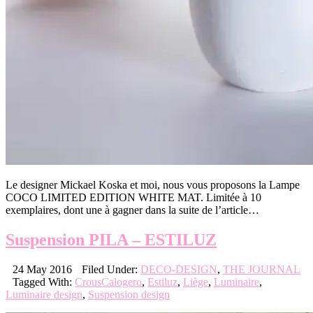
Le designer Mickael Koska et moi, nous vous proposons la Lampe
COCO LIMITED EDITION WHITE MAT. Limitée à 10
exemplaires, dont une à gagner dans la suite de l’article…
Suspension PILA – ESTILUZ
24 May 2016
Filed Under:
DECO-DESIGN
,
THE JOURNAL
Tagged With:
CrousCalogero
,
Estiluz
,
Liège
,
Luminaire
,
Luminaire design
,
Suspension design