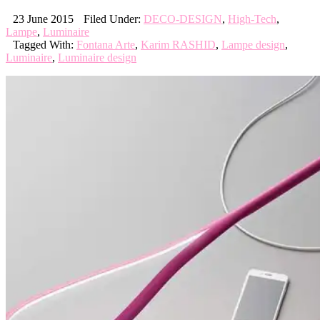
23 June 2015
Filed Under:
DECO-DESIGN
,
High-Tech
,
Lampe
,
Luminaire
Tagged With:
Fontana Arte
,
Karim RASHID
,
Lampe design
,
Luminaire
,
Luminaire design