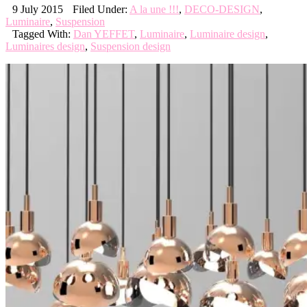
9 July 2015
Filed Under:
A la une !!!
,
DECO-DESIGN
,
Luminaire
,
Suspension
Tagged With:
Dan YEFFET
,
Luminaire
,
Luminaire design
,
Luminaires design
,
Suspension design