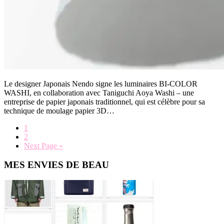
Le designer Japonais Nendo signe les luminaires BI-COLOR
WASHI, en collaboration avec Taniguchi Aoya Washi – une
entreprise de papier japonais traditionnel, qui est célèbre pour sa
technique de moulage papier 3D…
Page
1
Page
2
Go
Next Page »
to
Primary
MES ENVIES DE BEAU
Sidebar