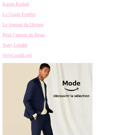
Karim Rashid
Le Guide Fenêtre
Le Journal du Design
Pour l’amour du Beau
Tony Lemâle
VeryGoodLord