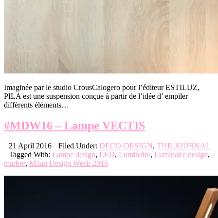
Imaginée par le studio CrousCalogero pour l’éditeur ESTILUZ,
PILA est une suspension conçue à partir de l’idée d’ empiler
différents éléments…
#MDW16 – Lampe VECTIS
21 April 2016
Filed Under:
DECO-DESIGN
,
THE JOURNAL
Tagged With:
Lampe design
,
LED
,
Luminaire
,
Luminaire design
,
marbre
,
Milan Design Week 2016