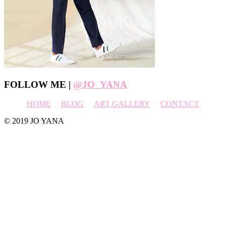
Footer
FOLLOW ME |
@JO_YANA
HOME
BLOG
ART GALLERY
CONTACT
© 2019 JO YANA