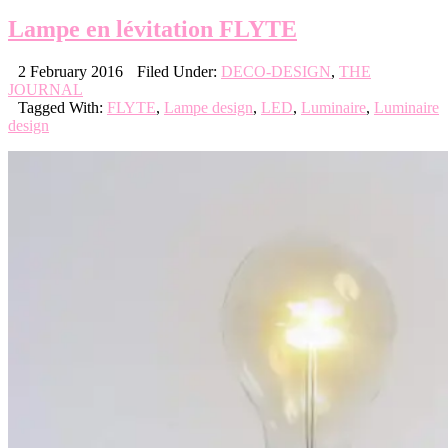
Lampe en lévitation FLYTE
2 February 2016
Filed Under:
DECO-DESIGN
,
THE
JOURNAL
Tagged With:
FLYTE
,
Lampe design
,
LED
,
Luminaire
,
Luminaire
design