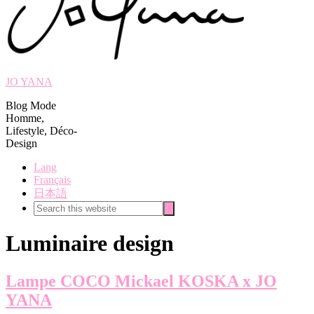
JO YANA
Blog Mode
Homme,
Lifestyle, Déco-
Design
Lang
Français
日本語
Search
Search
this
website
Luminaire design
Lampe COCO Mickael KOSKA x JO
YANA