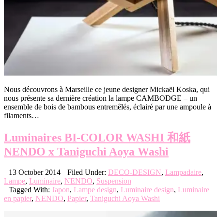
Nous découvrons à Marseille ce jeune designer Mickaël Koska, qui
nous présente sa dernière création la lampe CAMBODGE – un
ensemble de bois de bambous entremêlés, éclairé par une ampoule à
filaments…
Luminaires BI-COLOR WASHI 和紙
NENDO x Taniguchi Aoya Washi
13 October 2014
Filed Under:
DECO-DESIGN
,
Lampadaire
,
Lampe
,
Luminaire
,
NENDO
,
Suspension
Tagged With:
Japon
,
Lampe design
,
Luminaire design
,
Luminaire
en papier
,
NENDO
,
Papier
,
Taniguchi Aoya Washi