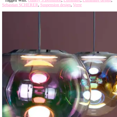
Tagged With:
Gallery S.Bensimon
,
Luminaire
,
Luminaire design
,
Sebastian SCHERER
,
Suspension design
,
Verre