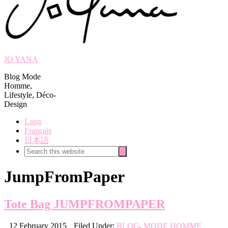
JO YANA
Blog Mode
Homme,
Lifestyle, Déco-
Design
Lang
Français
日本語
Search
Search
this
website
JumpFromPaper
Tote Bag JUMPFROMPAPER
12 February 2015
Filed Under:
BLOG
,
MODE HOMME