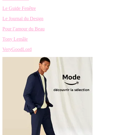
Le Guide Fenêtre
Le Journal du Design
Pour l’amour du Beau
Tony Lemâle
VeryGoodLord