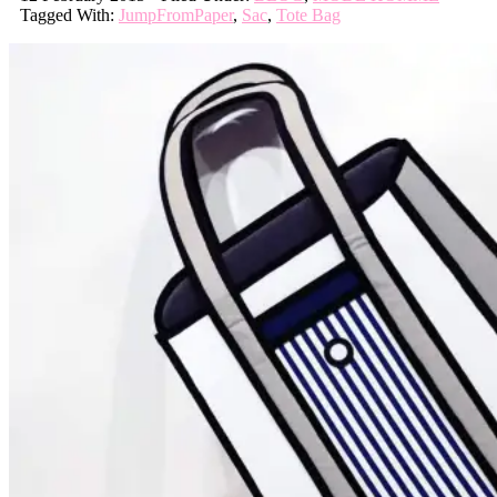
Tagged With:
JumpFromPaper
,
Sac
,
Tote Bag