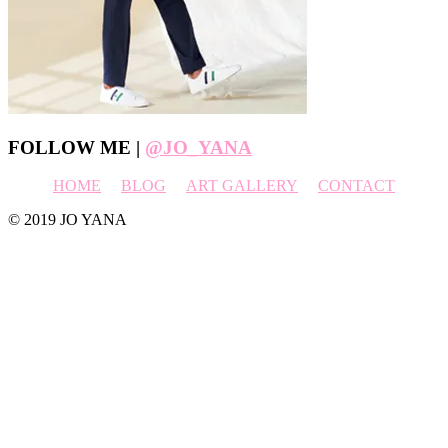
Footer
FOLLOW ME |
@JO_YANA
HOME
BLOG
ART GALLERY
CONTACT
© 2019 JO YANA