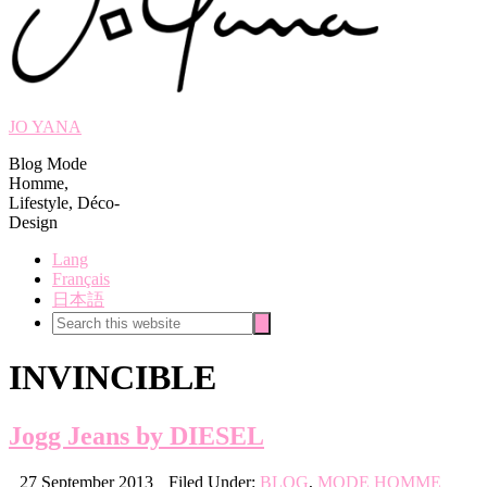
JO YANA
Blog Mode
Homme,
Lifestyle, Déco-
Design
Lang
Français
日本語
Search
Search
this
website
INVINCIBLE
Jogg Jeans by DIESEL
27 September 2013
Filed Under:
BLOG
,
MODE HOMME