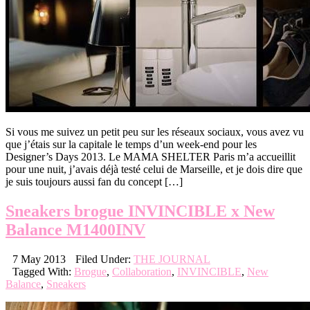
Si vous me suivez un petit peu sur les réseaux sociaux, vous avez vu
que j’étais sur la capitale le temps d’un week-end pour les
Designer’s Days 2013. Le MAMA SHELTER Paris m’a accueillit
pour une nuit, j’avais déjà testé celui de Marseille, et je dois dire que
je suis toujours aussi fan du concept […]
Sneakers brogue INVINCIBLE x New
Balance M1400INV
7 May 2013
Filed Under:
THE JOURNAL
Tagged With:
Brogue
,
Collaboration
,
INVINCIBLE
,
New
Balance
,
Sneakers