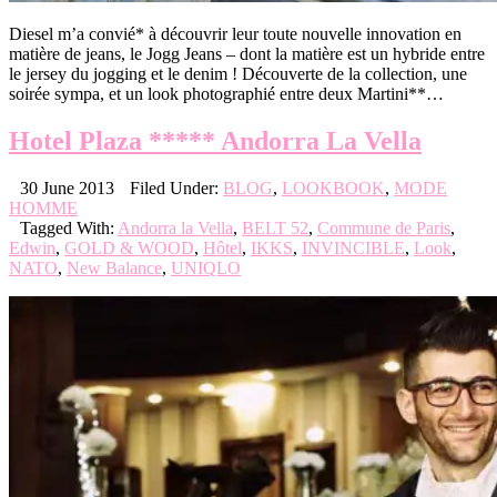
Diesel m’a convié* à découvrir leur toute nouvelle innovation en
matière de jeans, le Jogg Jeans – dont la matière est un hybride entre
le jersey du jogging et le denim ! Découverte de la collection, une
soirée sympa, et un look photographié entre deux Martini**…
Hotel Plaza ***** Andorra La Vella
30 June 2013
Filed Under:
BLOG
,
LOOKBOOK
,
MODE
HOMME
Tagged With:
Andorra la Vella
,
BELT 52
,
Commune de Paris
,
Edwin
,
GOLD & WOOD
,
Hôtel
,
IKKS
,
INVINCIBLE
,
Look
,
NATO
,
New Balance
,
UNIQLO