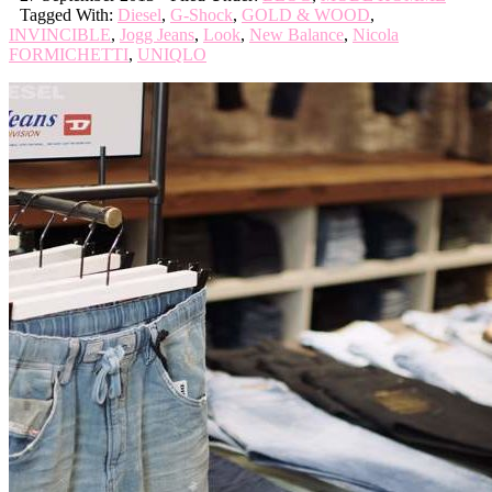
Tagged With:
Diesel
,
G-Shock
,
GOLD & WOOD
,
INVINCIBLE
,
Jogg Jeans
,
Look
,
New Balance
,
Nicola
FORMICHETTI
,
UNIQLO