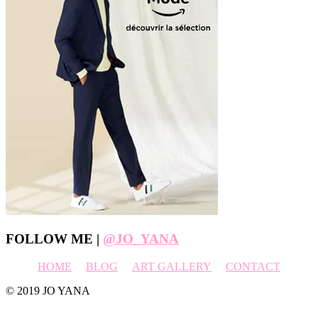
Footer
FOLLOW ME |
@JO_YANA
HOME
BLOG
ART GALLERY
CONTACT
© 2019 JO YANA