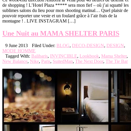
de shopping ! L’Hotel Plaza ***** sera mon fief – où j’ai squatté les
sublimes salons du lieu pour mon shooting matinal… Quel plaisir de
pouvoir reporter une veste et un foulard grâce à l’air frais de la
montagne ! . LIVE INSTAGRAM […]
Une Nuit au MAMA SHELTER PARIS
9 June 2013
Filed Under:
BLOG
,
DECO-DESIGN
,
DESIGN
,
MODE HOMME
Tagged With:
Balibaris
,
INVINCIBLE
,
Lookbook
,
Mama Shelter
,
New Balance
,
Nike
,
Paris
,
SuitedMan
,
The Next Door
,
The Tie Bar