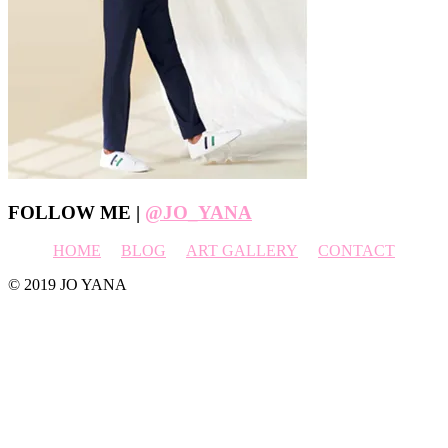
Footer
FOLLOW ME |
@JO_YANA
HOME
BLOG
ART GALLERY
CONTACT
© 2019 JO YANA