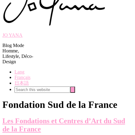
JO YANA
Blog Mode
Homme,
Lifestyle, Déco-
Design
Lang
Français
日本語
Search
Search
this
website
Fondation Sud de la France
Les Fondations et Centres d’Art du Sud
de la France