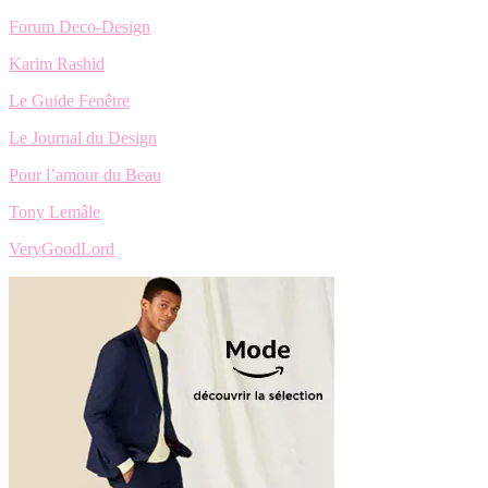
Forum Deco-Design
Karim Rashid
Le Guide Fenêtre
Le Journal du Design
Pour l’amour du Beau
Tony Lemâle
VeryGoodLord