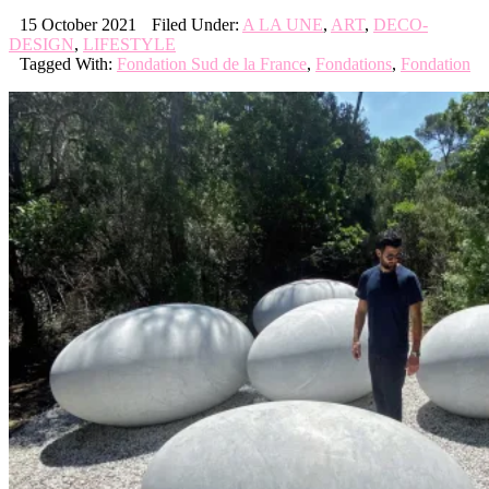
15 October 2021
Filed Under:
A LA UNE
,
ART
,
DECO-
DESIGN
,
LIFESTYLE
Tagged With:
Fondation Sud de la France
,
Fondations
,
Fondation