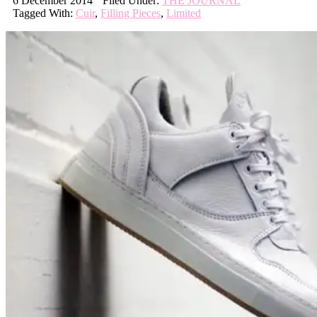
6 December 2014
Filed Under:
THE JOURNAL
Tagged With:
Cuir
,
Filling Pieces
,
Limited