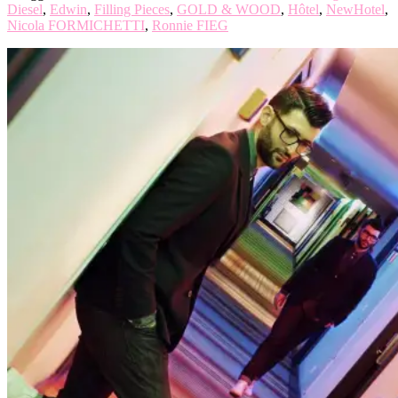
Diesel
,
Edwin
,
Filling Pieces
,
GOLD & WOOD
,
Hôtel
,
NewHotel
,
Nicola FORMICHETTI
,
Ronnie FIEG