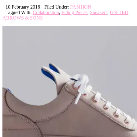
10 February 2016
Filed Under:
FASHION
Tagged With:
Collaboration
,
Filling Pieces
,
Sneakers
,
UNITED
ARROWS & SONS