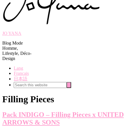
JO YANA
Blog Mode
Homme,
Lifestyle, Déco-
Design
Lang
Français
日本語
Search
Search
this
website
Filling Pieces
Pack INDIGO – Filling Pieces x UNITED
ARROWS & SONS