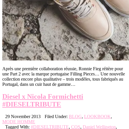
Après une première collaboration réussie, Ronnie Fieg réitère pour
une Part 2 avec la marque portugaise Filling Pieces… Une nouvelle
collection encore plus qualitative – trois modèles, tous fabriqués au
Portugal, dans un cuir haut de gamme…
Diesel x Nicola Formichetti
#DIESELTRIBUTE
29 November 2013
Filed Under:
BLOG
,
LOOKBOOK
,
MODE HOMME
Tagged With:
#DIESELTRIBUTE
,
COS
,
Daniel Wellington
,