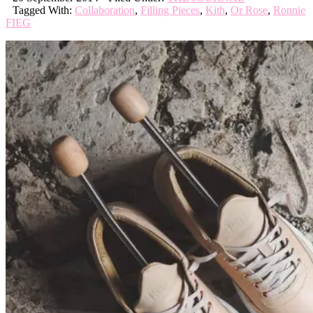
Tagged With:
Collaboration
,
Filling Pieces
,
Kith
,
Or Rose
,
Ronnie
FIEG