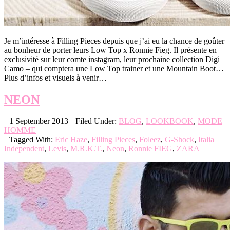
Je m’intéresse à Filling Pieces depuis que j’ai eu la chance de goûter
au bonheur de porter leurs Low Top x Ronnie Fieg. Il présente en
exclusivité sur leur comte instagram, leur prochaine collection Digi
Camo – qui comptera une Low Top trainer et une Mountain Boot…
Plus d’infos et visuels à venir…
NEON
1 September 2013
Filed Under:
BLOG
,
LOOKBOOK
,
MODE
HOMME
Tagged With:
Eric Haze
,
Filling Pieces
,
Foleez
,
G-Shock
,
Italia
Independent
,
Levis
,
M.R.K.T.
,
Neon
,
Ronnie FIEG
,
ZARA