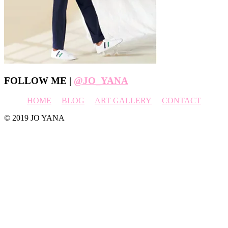
Footer
FOLLOW ME |
@JO_YANA
HOME
BLOG
ART GALLERY
CONTACT
© 2019 JO YANA