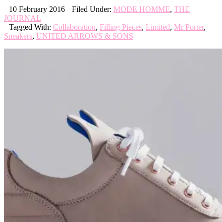
10 February 2016
Filed Under:
MODE HOMME
,
THE
JOURNAL
Tagged With:
Collaboration
,
Filling Pieces
,
Limited
,
Mr Porter
,
Sneakers
,
UNITED ARROWS & SONS