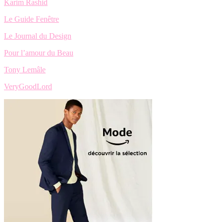
Karim Rashid
Le Guide Fenêtre
Le Journal du Design
Pour l’amour du Beau
Tony Lemâle
VeryGoodLord