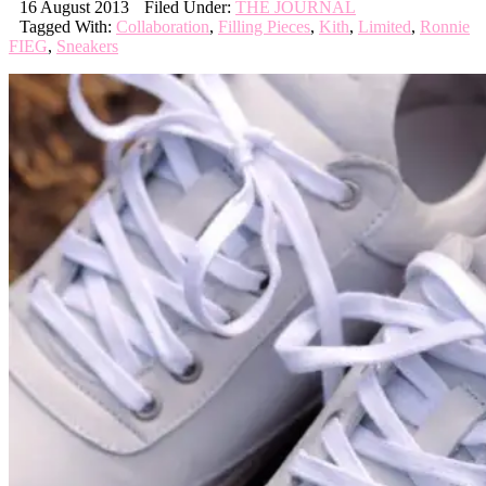
16 August 2013
Filed Under:
THE JOURNAL
Tagged With:
Collaboration
,
Filling Pieces
,
Kith
,
Limited
,
Ronnie
FIEG
,
Sneakers