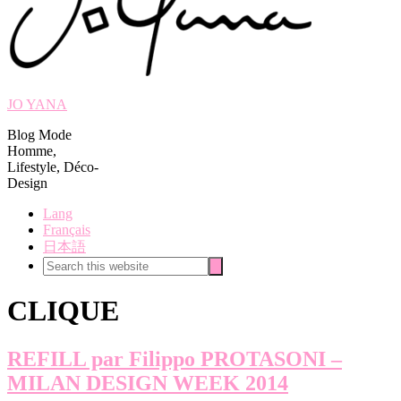
JO YANA
Blog Mode
Homme,
Lifestyle, Déco-
Design
Lang
Français
日本語
Search
Search
this
website
CLIQUE
REFILL par Filippo PROTASONI –
MILAN DESIGN WEEK 2014