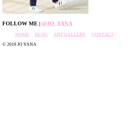
Footer
FOLLOW ME |
@JO_YANA
HOME
BLOG
ART GALLERY
CONTACT
© 2019 JO YANA