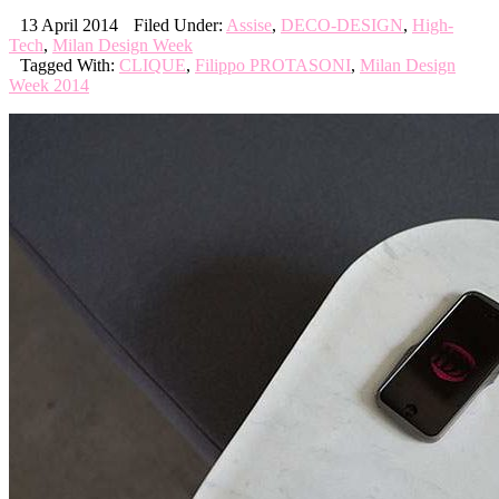
13 April 2014
Filed Under:
Assise
,
DECO-DESIGN
,
High-
Tech
,
Milan Design Week
Tagged With:
CLIQUE
,
Filippo PROTASONI
,
Milan Design
Week 2014