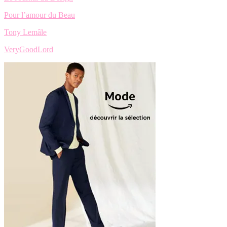
Pour l’amour du Beau
Tony Lemâle
VeryGoodLord