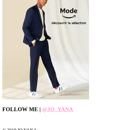
Footer
FOLLOW ME |
@JO_YANA