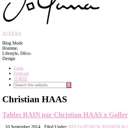
JO YANA
Blog Mode
Homme,
Lifestyle, Déco-
Design
Lang
Français
日本語
Search
Search
this
website
Christian HAAS
Tables RAIN par Christian HAAS x Galle
10 September 2014
Filed Under:
DECO-DESIGN
,
MAISON & 