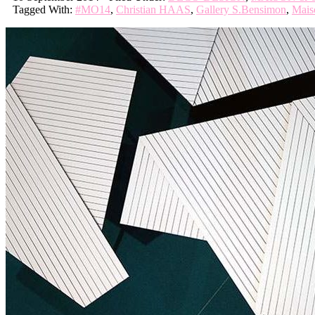
Tagged With:
#MO14
,
Christian HAAS
,
Gallery S.Bensimon
,
Mais