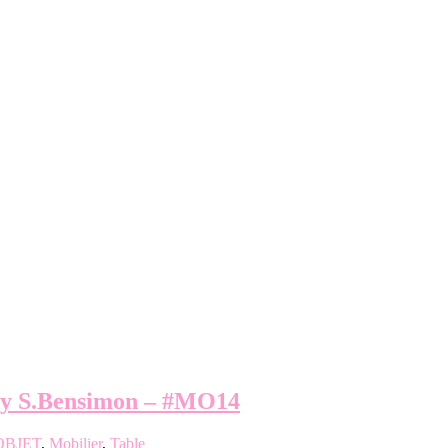
ry S.Bensimon – #MO14
OBJET
,
Mobilier
,
Table