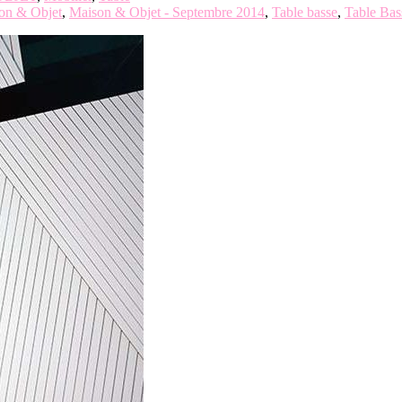
on & Objet
,
Maison & Objet - Septembre 2014
,
Table basse
,
Table Bas