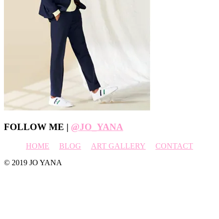
Footer
FOLLOW ME |
@JO_YANA
HOME
BLOG
ART GALLERY
CONTACT
© 2019 JO YANA