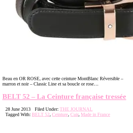
Beau en OR ROSE, avec cette ceinture MontBlanc Réversible –
marron et noir – Classic Line et sa boucle or rose…
BELT 52 – La Ceinture française tressée
28 June 2013
Filed Under:
THE JOURNAL
Tagged With:
BELT 52
,
Ceinture
,
Cuir
,
Made in France