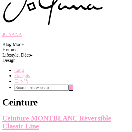
JO YANA
Blog Mode
Homme,
Lifestyle, Déco-
Design
Lang
Français
日本語
Search
Search
this
website
Ceinture
Ceinture MONTBLANC Réversible
Classic Line