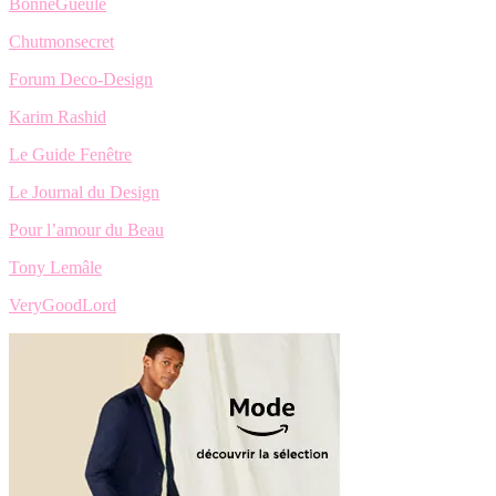
BonneGueule
Chutmonsecret
Forum Deco-Design
Karim Rashid
Le Guide Fenêtre
Le Journal du Design
Pour l’amour du Beau
Tony Lemâle
VeryGoodLord