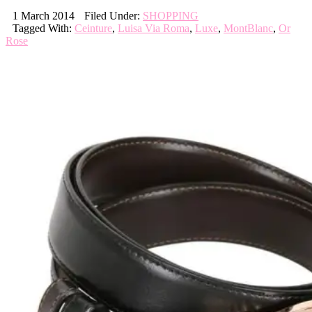
1 March 2014
Filed Under:
SHOPPING
Tagged With:
Ceinture
,
Luisa Via Roma
,
Luxe
,
MontBlanc
,
Or
Rose