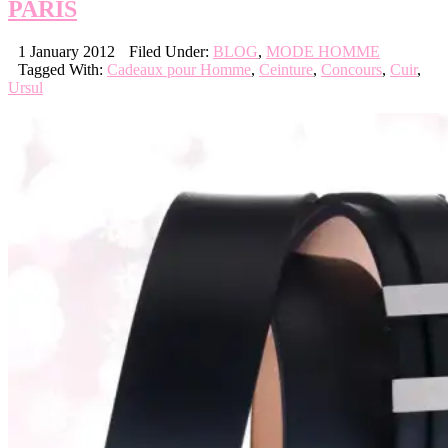
PARIS
1 January 2012
Filed Under:
BLOG
,
MODE HOMME
Tagged With:
Cadeaux pour Homme
,
Ceinture
,
Concours
,
Cuir
,
Ursul