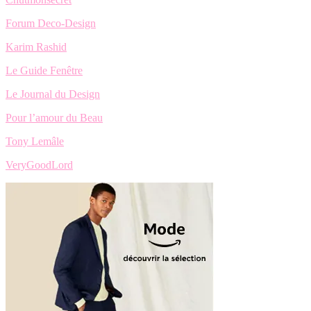
Forum Deco-Design
Karim Rashid
Le Guide Fenêtre
Le Journal du Design
Pour l’amour du Beau
Tony Lemâle
VeryGoodLord