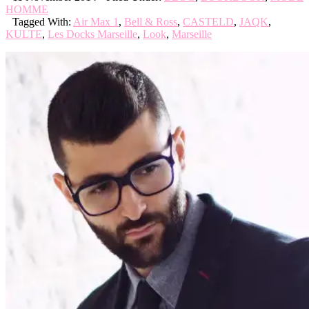
HOMME
Tagged With:
Air Max 1
,
Bell & Ross
,
CASTELD
,
JAQK
,
KULTE
,
Les Docks Marseille
,
Look
,
Marseille