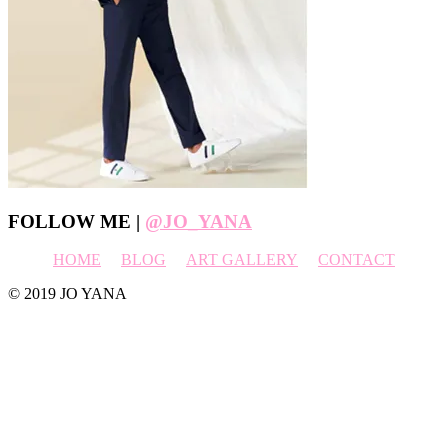
Footer
FOLLOW ME |
@JO_YANA
HOME
BLOG
ART GALLERY
CONTACT
© 2019 JO YANA