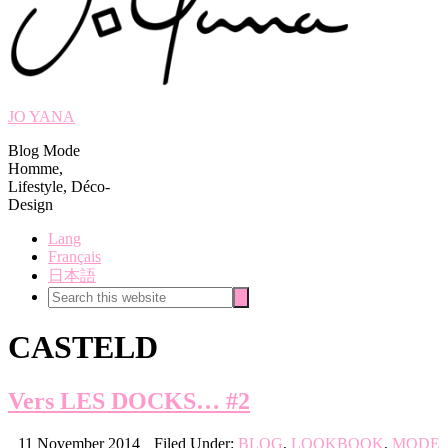
JO YANA
Blog Mode
Homme,
Lifestyle, Déco-
Design
Lang
Français
日本語
Search
Search
this
website
CASTELD
Vers LES DOCKS… #2
11 November 2014
Filed Under:
BLOG
,
LOOKBOOK
,
MODE