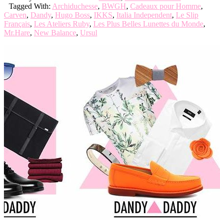
Tagged With:
Archiduchesse
,
BWGH
,
Cadeaux pour Homme
,
Carven
,
Dandy
,
Hugo Boss
,
IKKS
,
Italia Independent
,
Le Slip
Français
,
Les Ateliers Ruby
,
Les Plus Belles Lunettes du Monde
,
Mr.Hare
,
New Balance
,
Ursul