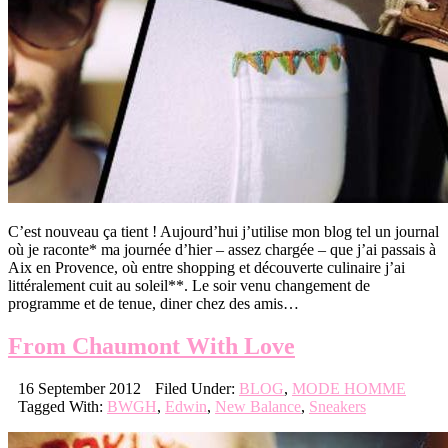
C’est nouveau ça tient ! Aujourd’hui j’utilise mon blog tel un journal
où je raconte* ma journée d’hier – assez chargée – que j’ai passais à
Aix en Provence, où entre shopping et découverte culinaire j’ai
littéralement cuit au soleil**. Le soir venu changement de
programme et de tenue, diner chez des amis…
From Chaumont With Love
16 September 2012
Filed Under:
BLOG
,
MODE HOMME
Tagged With:
BWGH
,
Edwin
,
New Balance
,
Sneakers