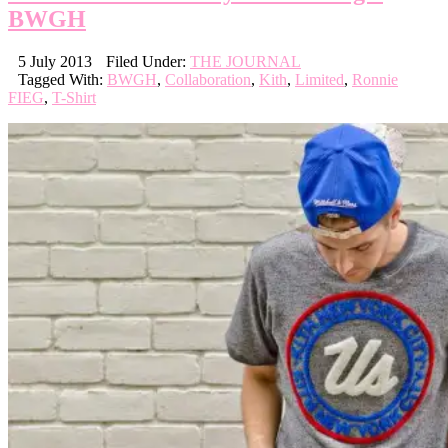
BWGH
5 July 2013
Filed Under:
THE JOURNAL
Tagged With:
BWGH
,
Collaboration
,
Kith
,
Limited
,
Ronnie
FIEG
,
T-Shirt