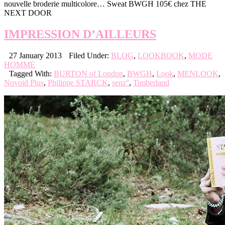
nouvelle broderie multicolore… Sweat BWGH 105€ chez THE
NEXT DOOR
IMPRESSION D’AILLEURS
27 January 2013
Filed Under:
BLOG
,
LOOKBOOK
,
MODE
HOMME
Tagged With:
BURTON of London
,
BWGH
,
Look
,
MENLOOK
,
Novoid Plus
,
Philippe STARCK
,
senz°
,
Timberland