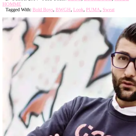
HOMME
Tagged With:
Bold Boys
,
BWGH
,
Look
,
PUMA
,
Sweat