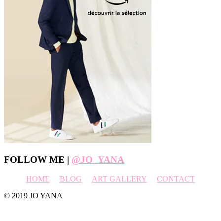
Footer
FOLLOW ME |
@JO_YANA
HOME
BLOG
ART GALLERY
CONTACT
© 2019 JO YANA