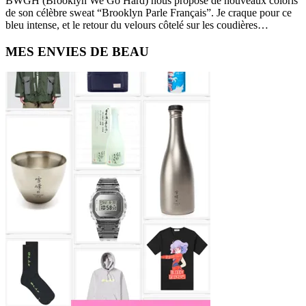
BWGH (Brooklyn We Go Hard) nous propose de nouveaux coloris
de son célèbre sweat “Brooklyn Parle Français”. Je craque pour ce
bleu intense, et le retour du velours côtelé sur les coudières…
Primary
MES ENVIES DE BEAU
Sidebar