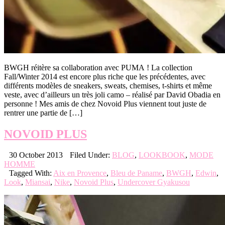
BWGH réitère sa collaboration avec PUMA ! La collection
Fall/Winter 2014 est encore plus riche que les précédentes, avec
différents modèles de sneakers, sweats, chemises, t-shirts et même
veste, avec d’ailleurs un très joli camo – réalisé par David Obadia en
personne ! Mes amis de chez Novoid Plus viennent tout juste de
rentrer une partie de […]
NOVOID PLUS
30 October 2013
Filed Under:
BLOG
,
LOOKBOOK
,
MODE
HOMME
Tagged With:
Aix en Provence
,
Bleu de Paname
,
BWGH
,
Edwin
,
Look
,
Miansai
,
Nike
,
Novoid Plus
,
Undercover Gyakusou