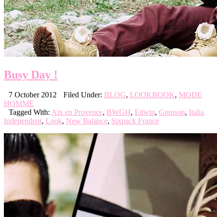
Busy Day !
7 October 2012
Filed Under:
BLOG
,
LOOKBOOK
,
MODE
HOMME
Tagged With:
Aix en Provence
,
BWGH
,
Edwin
,
Grenson
,
Italia
Independent
,
Look
,
New Balance
,
Sixpack France