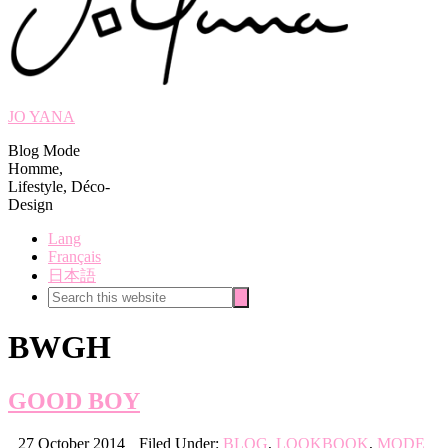
JO YANA
Blog Mode
Homme,
Lifestyle, Déco-
Design
Lang
Français
日本語
Search
Search
this
website
BWGH
GOOD BOY
27 October 2014
Filed Under:
BLOG
,
LOOKBOOK
,
MODE