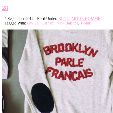
28
5 September 2012
Filed Under:
BLOG
,
MODE HOMME
Tagged With:
BWGH
,
Carhartt
,
New Balance
,
T-Shirt