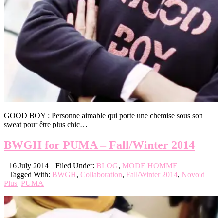
GOOD BOY : Personne aimable qui porte une chemise sous son
sweat pour être plus chic…
BWGH for PUMA – Fall/Winter 2014
16 July 2014
Filed Under:
BLOG
,
MODE HOMME
Tagged With:
BWGH
,
Collaboration
,
Fall/Winter 2014
,
Novoid
Plus
,
PUMA