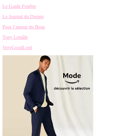
Le Guide Fenêtre
Le Journal du Design
Pour l’amour du Beau
Tony Lemâle
VeryGoodLord