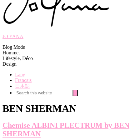
JO YANA
Blog Mode
Homme,
Lifestyle, Déco-
Design
Lang
Français
日本語
Search
Search
this
website
BEN SHERMAN
Chemise ALBINI PLECTRUM by BEN
SHERMAN