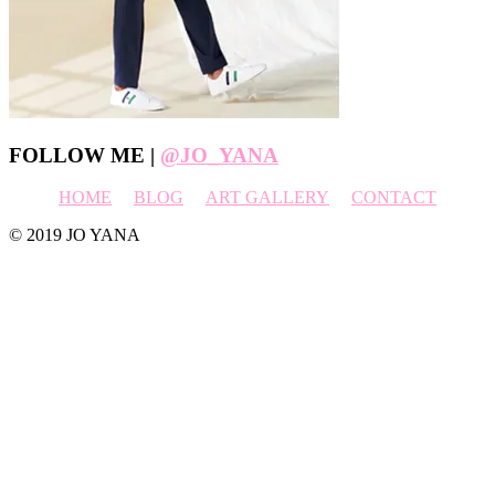
Footer
FOLLOW ME |
@JO_YANA
HOME
BLOG
ART GALLERY
CONTACT
© 2019 JO YANA