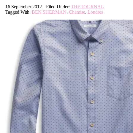
16 September 2012
Filed Under:
THE JOURNAL
Tagged With:
BEN SHERMAN
,
Chemise
,
Londres