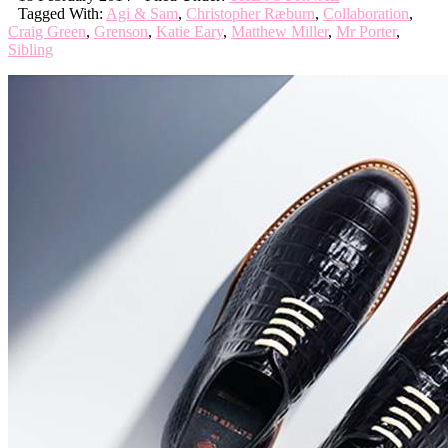
Tagged With:
Agi & Sam
,
Christopher Ræburn
,
Collaboration
,
Craig Green
,
Grenson
,
Katie Eary
,
Matthew Miller
,
Mr Porter
,
Sibling