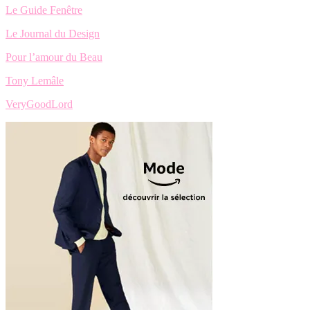
Le Guide Fenêtre
Le Journal du Design
Pour l’amour du Beau
Tony Lemâle
VeryGoodLord