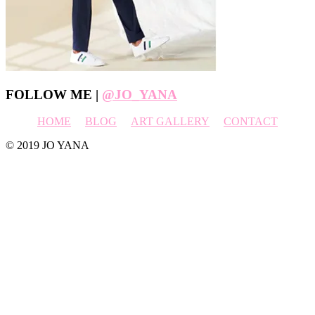
Footer
FOLLOW ME |
@JO_YANA
HOME
BLOG
ART GALLERY
CONTACT
© 2019 JO YANA