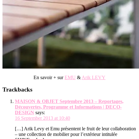
En savoir + sur
EMU
&
Arik LEVY
Reader
Trackbacks
Interactions
MAISON & OBJET Septembre 2013 – Reportages,
Découvertes, Programme et Informations | DECO-
DESIGN
says:
16 September 2013 at 10:40
[…] Arik Levy et Emu présentent le fruit de leur collaboration
– une collection de mobilier pour l’extérieur intitulée