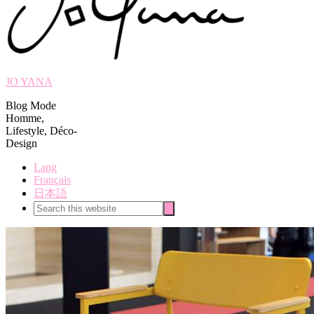
JO YANA
Blog Mode
Homme,
Lifestyle, Déco-
Design
Lang
Français
日本語
Search
Search
this
website