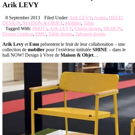
Arik LEVY
8 September 2013
Filed Under:
Arik LEVY
,
Assise
,
DECO-
DESIGN
,
MAISON & OBJET
,
Mobilier
,
Table
Tagged With:
#MO13
,
Arik LEVY
,
Chaise design
,
DESIGN
,
Design Outdoor
,
EMU
,
Table design
,
Tabouret design
Arik Levy
et
Emu
présentent le fruit de leur collaboration – une
collection de
mobilier
pour l’extérieur intitulée
SHINE
– dans le
hall NOW! Design à Vivre de
Maison & Objet
…