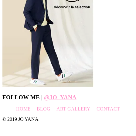
Footer
FOLLOW ME |
@JO_YANA
HOME
BLOG
ART GALLERY
CONTACT
© 2019 JO YANA