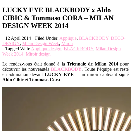
LUCKY EYE BLACKBODY x Aldo
CIBIC & Tommaso CORA – MILAN
DESIGN WEEK 2014
12 April 2014
Filed Under:
Applique
,
BLACKBODY
,
DECO-
DESIGN
,
Milan Design Week
,
Miroir
Tagged With:
Applique design
,
BLACKBODY
,
Milan Design
Week 2014
,
Miroir design
Le rendez-vous était donné à la
Triennale de Milan 2014
pour
découvrir les nouveautés
BLACKBODY
. Toute l’équipe est resté
en admiration devant
LUCKY EYE
– un miroir captivant signé
Aldo Cibic
et
Tommaso Cora
…