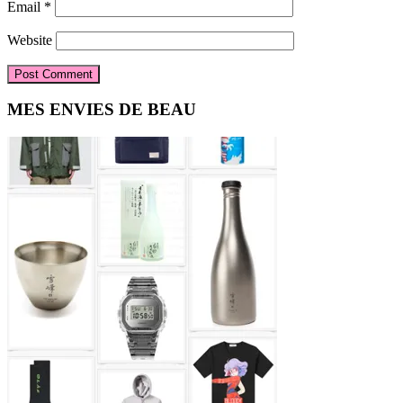
Email
*
Website
Primary
MES ENVIES DE BEAU
Sidebar