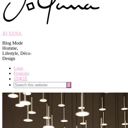
JO YANA
Blog Mode
Homme,
Lifestyle, Déco-
Design
Lang
Français
日本語
Search
Search
this
website