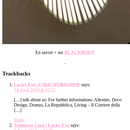
En savoir + sur
BLACKBODY
.
Reader
Trackbacks
Interactions
Lucky Eye | CIBICWORKSHOP
says:
14 April 2014 at 10:53
[…] talk about us: For further informations: Allestire, Deco
Design, Domus, La Repubblica, Living – Il Corriere della
[…]
Reply
Tommaso Corà | Lucky Eye
says: