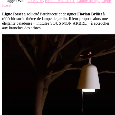
Tagged With:
DESIGN
,
Florian BRILLET
,
Lampe design
,
Ligne
Roset
Ligne Roset
a sollicité l’architecte et designer
Florian Brillet
à
réfléchir sur le thème de lampe de jardin. Il leur propose alors une
élégante baladeuse – intitulée SOUS MON ARBRE – à accrocher
aux branches des arbres…