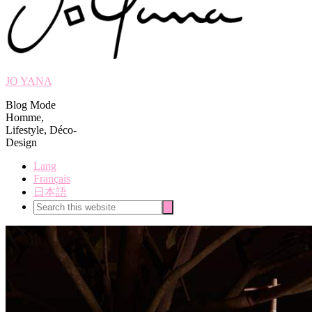
JO YANA
Blog Mode
Homme,
Lifestyle, Déco-
Design
Lang
Français
日本語
Search
Search
this
website