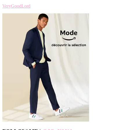
VeryGoodLord