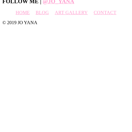
Footer
FOLLOW ME |
@JO_YANA
HOME
BLOG
ART GALLERY
CONTACT
© 2019 JO YANA