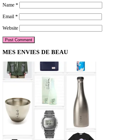
Name
*
Email
*
Website
Primary
MES ENVIES DE BEAU
Sidebar