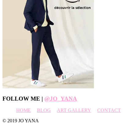
Footer
FOLLOW ME |
@JO_YANA
HOME
BLOG
ART GALLERY
CONTACT
© 2019 JO YANA