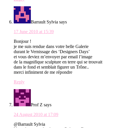
Barrault Sylvia
says
17 June 2010 at 15:39
Bonjour !
je me suis rendue dans votre belle Galerie
durant le Vernissage des ‘Designers Days’
et vous deviez m’envoyer par email l’image
de la magnifique sculpture en terre qui se trouvait
dans le fond et semblait figurer un Trône..
merci infiniment de me répondre
Reply
Prof Z
says
24 August 2010 at 17:09
@Barrault Sylvia