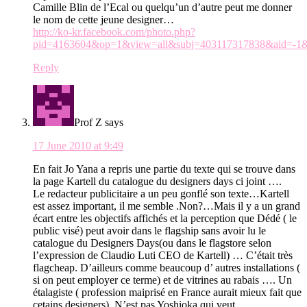
Camille Blin de l’Ecal ou quelqu’un d’autre peut me donner
le nom de cette jeune designer…
http://ko-kr.facebook.com/photo.php?
pid=4163604&op=1&view=all&subj=403117317838&aid=-1
Reply
Prof Z
says
17 June 2010 at 9:49
En fait Jo Yana a repris une partie du texte qui se trouve dans
la page Kartell du catalogue du designers days ci joint ….
Le redacteur publicitaire a un peu gonflé son texte…Kartell
est assez important, il me semble .Non?…Mais il y a un grand
écart entre les objectifs affichés et la perception que Dédé ( le
public visé) peut avoir dans le flagship sans avoir lu le
catalogue du Designers Days(ou dans le flagstore selon
l’expression de Claudio Luti CEO de Kartell) … C’était très
flagcheap. D’ailleurs comme beaucoup d’ autres installations (
si on peut employer ce terme) et de vitrines au rabais …. Un
étalagiste ( profession maiprisé en France aurait mieux fait que
cetains designers). N’est pas Yoshioka qui veut…