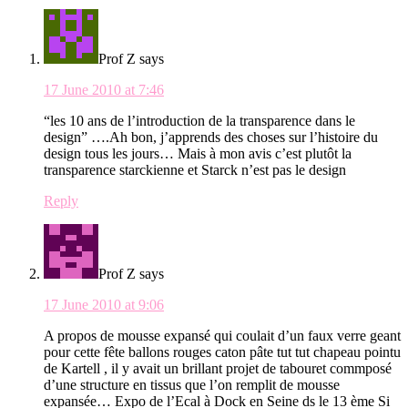
Interactions
Prof Z
says
17 June 2010 at 7:46
“les 10 ans de l’introduction de la transparence dans le
design” ….Ah bon, j’apprends des choses sur l’histoire du
design tous les jours… Mais à mon avis c’est plutôt la
transparence starckienne et Starck n’est pas le design
Reply
Prof Z
says
17 June 2010 at 9:06
A propos de mousse expansé qui coulait d’un faux verre geant
pour cette fête ballons rouges caton pâte tut tut chapeau pointu
de Kartell , il y avait un brillant projet de tabouret commposé
d’une structure en tissus que l’on remplit de mousse
expansée… Expo de l’Ecal à Dock en Seine ds le 13 ème Si