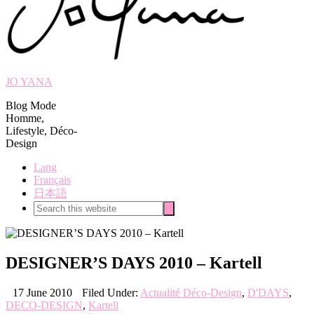
JO YANA
Blog Mode
Homme,
Lifestyle, Déco-
Design
Lang
Français
日本語
Search
Search
this
website
DESIGNER’S DAYS 2010 – Kartell
17 June 2010
Filed Under:
Actualité Déco-Design
,
D'DAYS
,
DECO-DESIGN
,
Kartell