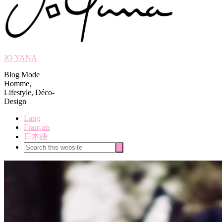
JO YANA
Blog Mode
Homme,
Lifestyle, Déco-
Design
Lang
Français
日本語
Search
Search
this
website