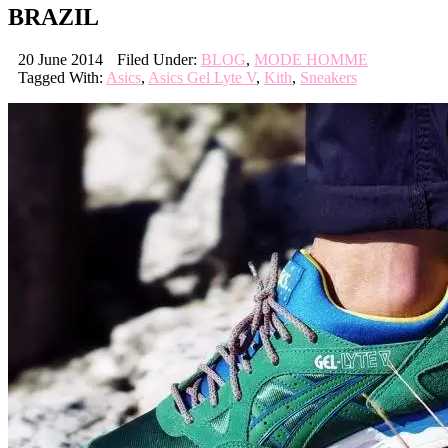
BRAZIL
20 June 2014
Filed Under:
BLOG
,
MODE HOMME
Tagged With:
Asics
,
Asics Gel Lyte V
,
Kith
,
Sneakers