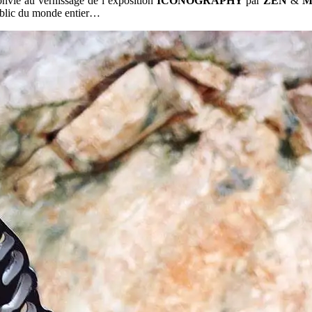
onvié au vernissage de l’exposition
ICONOGRAPHY
par
ZEN
&
M
public du monde entier…