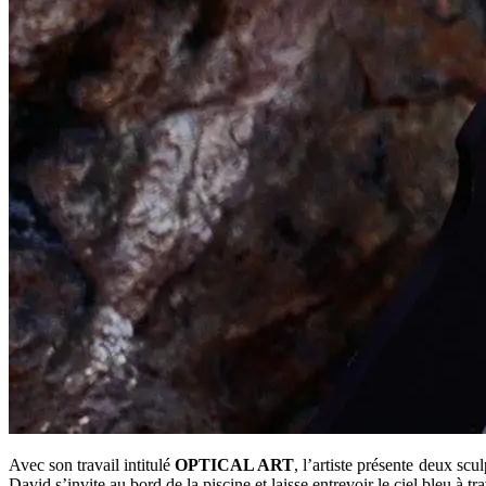
Avec son travail intitulé
OPTICAL ART
, l’artiste présente deux sc
David s’invite au bord de la piscine et laisse entrevoir le ciel bleu à tr