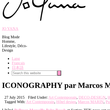
JO YANA
Blog Mode
Homme,
Lifestyle, Déco-
Design
Lang
Français
日本語
Search
Search
this
website
ICONOGRAPHY par Marcos MA
27 July 2015
Filed Under:
Art Contemporain
,
DECO-DESIGN
,
H
Tagged With:
Art Contemporain
,
Hôtel design
,
Marcos MARIN
,
Pu