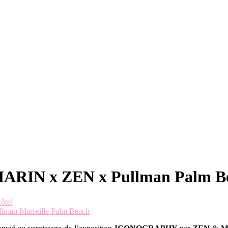
RIN x ZEN x Pullman Palm B
ôtel
llman Marseille Palm Beach