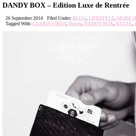
DANDY BOX – Edition Luxe de Rentrée
26 September 2014
Filed Under:
BLOG
,
LIFESTYLE
,
MODE 
Tagged With:
CLARIS VIROT
,
Dandy
,
DANDY BOX
,
KULTE
,