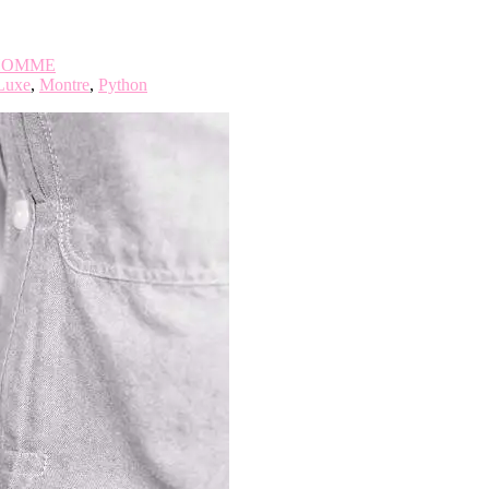
HOMME
Luxe
,
Montre
,
Python