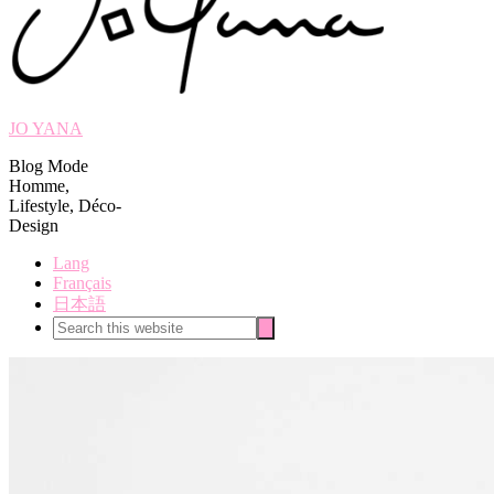
JO YANA
Blog Mode
Homme,
Lifestyle, Déco-
Design
Lang
Français
日本語
Search
Search
this
website