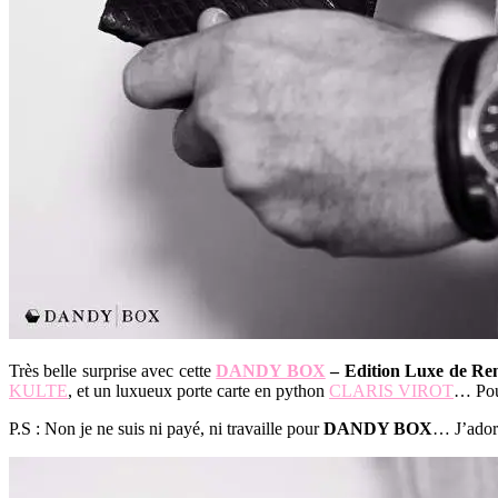
Très belle surprise avec cette
DANDY BOX
– Edition Luxe de Re
KULTE
, et un luxueux porte carte en python
CLARIS VIROT
… Pou
P.S : Non je ne suis ni payé, ni travaille pour
DANDY BOX
… J’adore