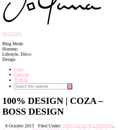
JO YANA
Blog Mode
Homme,
Lifestyle, Déco-
Design
Lang
Français
日本語
Search
Search
this
website
100% DESIGN | COZA –
BOSS DESIGN
8 October 2015
Filed Under:
100% DESIGN LONDON
,