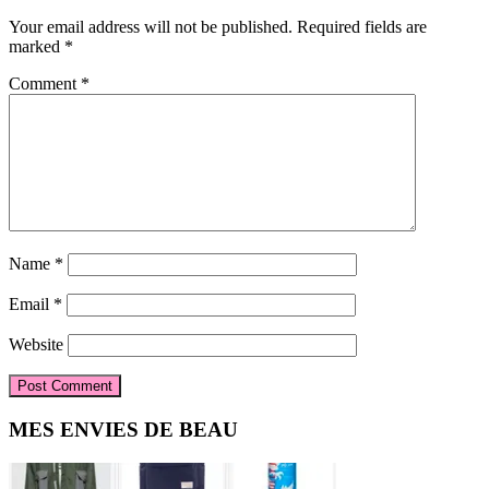
Interactions
Your email address will not be published.
Required fields are
marked
*
Comment
*
Name
*
Email
*
Website
Primary
MES ENVIES DE BEAU
Sidebar