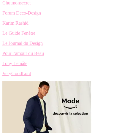
Chutmonsecret
Forum Deco-Design
Karim Rashid
Le Guide Fenêtre
Le Journal du Design
Pour l’amour du Beau
Tony Lemâle
VeryGoodLord