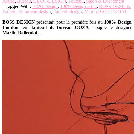
Assise
,
Bureau
,
DECO-DESIGN
,
Fauteuil
,
Salon & Evènement
Tagged With:
100% Design
,
100% Design 2015
,
BOSS DESIGN
,
Fauteuil de bureau design
,
Fauteuil design
,
Martin BALLENDAT
BOSS DESIGN
présentait pour la première fois au
100% Design
London
leur
fauteuil de bureau COZA
– signé le designer
Martin Ballendat
…