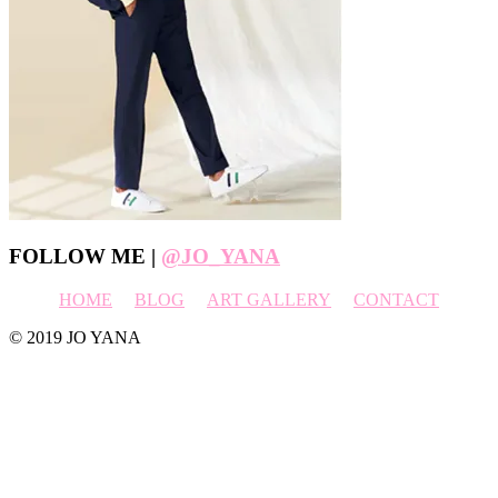
Footer
FOLLOW ME |
@JO_YANA
HOME
BLOG
ART GALLERY
CONTACT
© 2019 JO YANA