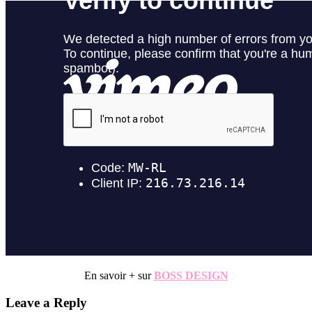
En savoir + sur
BOSS DESIGN
Reader
Leave a Reply